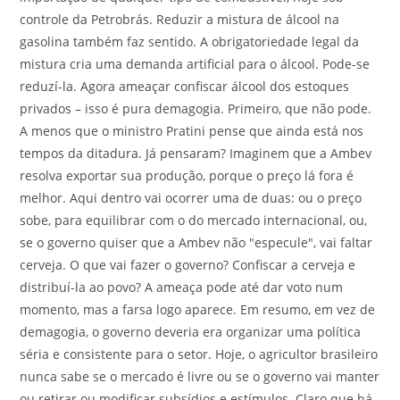
controle da Petrobrás. Reduzir a mistura de álcool na
gasolina também faz sentido. A obrigatoriedade legal da
mistura cria uma demanda artificial para o álcool. Pode-se
reduzí-la. Agora ameaçar confiscar álcool dos estoques
privados – isso é pura demagogia. Primeiro, que não pode.
A menos que o ministro Pratini pense que ainda está nos
tempos da ditadura. Já pensaram? Imaginem que a Ambev
resolva exportar sua produção, porque o preço lá fora é
melhor. Aqui dentro vai ocorrer uma de duas: ou o preço
sobe, para equilibrar com o do mercado internacional, ou,
se o governo quiser que a Ambev não "especule", vai faltar
cerveja. O que vai fazer o governo? Confiscar a cerveja e
distribuí-la ao povo? A ameaça pode até dar voto num
momento, mas a farsa logo aparece. Em resumo, em vez de
demagogia, o governo deveria era organizar uma política
séria e consistente para o setor. Hoje, o agricultor brasileiro
nunca sabe se o mercado é livre ou se o governo vai manter
ou retirar ou modificar subsídios e estímulos. Claro que há