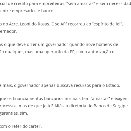
cial de crédito para empreiteiras, “sem amarras” e sem necessida
o entre empresários e banco.
 Acre, Leonildo Rosas. E se Afif recorreu ao “espírito da lei”,
vernador.
 Mas o que deve dizer um governador quando nove homens de
ão qualquer, mas uma operação da PF, como autorização e
e mais, o governador apenas buscava recursos para o Estado.
 que os financiamentos bancários normais têm “amarras” e exigem
rocessos, mas de que jeito? Aliás, a diretoria do Banco de Sergipe
garantias, sim.
om o referido cartel”.