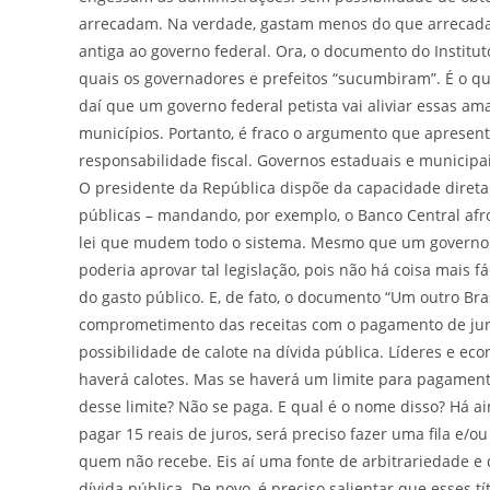
arrecadam. Na verdade, gastam menos do que arrecadam
antiga ao governo federal. Ora, o documento do Instit
quais os governadores e prefeitos “sucumbiram”. É o qu
daí que um governo federal petista vai aliviar essas am
municípios. Portanto, é fraco o argumento que apresen
responsabilidade fiscal. Governos estaduais e municipa
O presidente da República dispõe da capacidade direta
públicas – mandando, por exemplo, o Banco Central afr
lei que mudem todo o sistema. Mesmo que um governo p
poderia aprovar tal legislação, pois não há coisa mais 
do gasto público. E, de fato, o documento “Um outro Bras
comprometimento das receitas com o pagamento de juro
possibilidade de calote na dívida pública. Líderes e e
haverá calotes. Mas se haverá um limite para pagamento
desse limite? Não se paga. E qual é o nome disso? Há ai
pagar 15 reais de juros, será preciso fazer uma fila e/
quem não recebe. Eis aí uma fonte de arbitrariedade e 
dívida pública. De novo, é preciso salientar que esses 