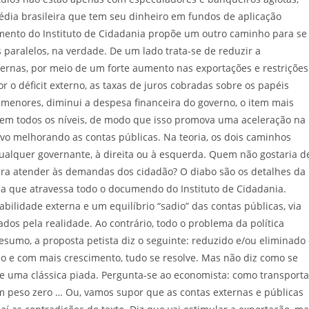
dia brasileira que tem seu dinheiro em fundos de aplicação
cumento do Instituto de Cidadania propõe um outro caminho para se
 paralelos, na verdade. De um lado trata-se de reduzir a
externas, por meio de um forte aumento nas exportações e restrições
 o déficit externo, as taxas de juros cobradas sobre os papéis
os menores, diminui a despesa financeira do governo, o item mais
o em todos os níveis, de modo que isso promova uma aceleração na
vo melhorando as contas públicas. Na teoria, os dois caminhos
ualquer governante, à direita ou à esquerda. Quem não gostaria d
ra atender às demandas dos cidadão? O diabo são os detalhes da
ica que atravessa todo o documendo do Instituto de Cidadania.
ilidade externa e um equilíbrio “sadio” das contas públicas, via
dos pela realidade. Ao contrário, todo o problema da política
sumo, a proposta petista diz o seguinte: reduzido e/ou eliminado
rno e com mais crescimento, tudo se resolve. Mas não diz como se
e uma clássica piada. Pergunta-se ao economista: como transporta
em peso zero … Ou, vamos supor que as contas externas e públicas