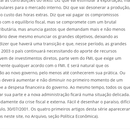
aí as contradições do texto. Diz que vai estimular a exportação, m
pulares para o mercado interno. Diz que vai desonerar a produção,
 custo das horas extras. Diz que vai pagar os compromissos
o com o equilíbrio fiscal, mas se compromete com um brutal
 tributária, mas anuncia gastos que demandam mais e não menos
rio deve mesmo enunciar os grandes objetivos, deixando as
o dizer que haverá uma transição e que, nesse período, as grandes
2003 o país continuará necessitando do aporte de recursos
 vem de investimentos diretos, parte vem do FMI, que exige um
amente qualquer acordo com o FMI. E será natural que os
ão ao novo governo, pelo menos até conhecerem sua prática. Ou
erna deverá aumentar e não diminuir no primeiro momento de um
be a despesa financeira do governo. Ao mesmo tempo, todos os qu
ar sua parte e a nova administração ficará numa situação delicada.
mente da crise fiscal e externa. Fácil é desenhar o paraíso, difíci
lo, 30/07/2001. Os quatro primeiros artigos desta série aparecer
neste site, no Arquivo, seção Política Econômica).