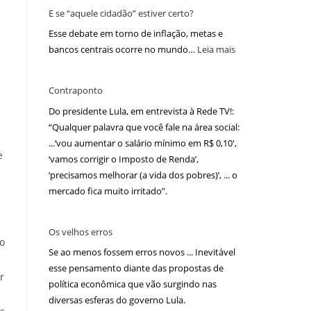
E se “aquele cidadão” estiver certo?
Esse debate em torno de inflação, metas e
bancos centrais ocorre no mundo…
Leia mais
Contraponto
Do presidente Lula, em entrevista à Rede TV!:
“Qualquer palavra que você fale na área social:
...‘vou aumentar o salário mínimo em R$ 0,10′,
e
‘vamos corrigir o Imposto de Renda’,
‘precisamos melhorar (a vida dos pobres)’, ... o
mercado fica muito irritado”.
Os velhos erros
 o
Se ao menos fossem erros novos ... Inevitável
esse pensamento diante das propostas de
r
política econômica que vão surgindo nas
diversas esferas do governo Lula.