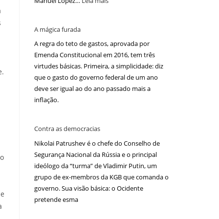
Manuel López…
Leia mais
a
s
A mágica furada
A regra do teto de gastos, aprovada por
Emenda Constitucional em 2016, tem três
virtudes básicas. Primeira, a simplicidade: diz
e.
que o gasto do governo federal de um ano
deve ser igual ao do ano passado mais a
inflação.
Contra as democracias
Nikolai Patrushev é o chefe do Conselho de
Segurança Nacional da Rússia e o principal
ão
ideólogo da “turma” de Vladimir Putin, um
grupo de ex-membros da KGB que comanda o
governo. Sua visão básica: o Ocidente
 e
pretende esma
a