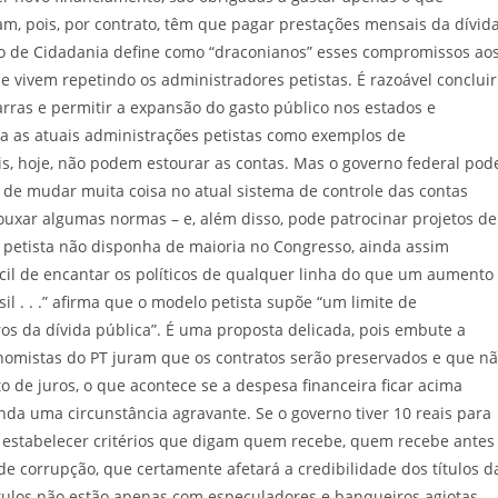
, pois, por contrato, têm que pagar prestações mensais da dívid
uto de Cidadania define como “draconianos” esses compromissos ao
e vivem repetindo os administradores petistas. É razoável concluir
arras e permitir a expansão do gasto público nos estados e
ta as atuais administrações petistas como exemplos de
is, hoje, não podem estourar as contas. Mas o governo federal pod
 de mudar muita coisa no atual sistema de controle das contas
ouxar algumas normas – e, além disso, pode patrocinar projetos de
etista não disponha de maioria no Congresso, ainda assim
fácil de encantar os políticos de qualquer linha do que um aumento
il . . .” afirma que o modelo petista supõe “um limite de
s da dívida pública”. É uma proposta delicada, pois embute a
conomistas do PT juram que os contratos serão preservados e que n
 de juros, o que acontece se a despesa financeira ficar acima
nda uma circunstância agravante. Se o governo tiver 10 reais para
ou estabelecer critérios que digam quem recebe, quem recebe antes
de corrupção, que certamente afetará a credibilidade dos títulos d
títulos não estão apenas com especuladores e banqueiros agiotas,