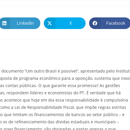
LinkedIn
X
Facebook
documento “Um outro Brasil é possível”, apresentado pelo Institu
proposta de programa econômico para a oposição, sustenta que nov
s contas públicas. O que garante essa promessa? As gestões
tas, respondem líderes e economistas do PT. É verdade que há
mas acontece que hoje em dia essa responsabilidade é compulsória
 como a Lei de Responsabilidade Fiscal, que impõe regras estritas
s que limitam os financiamentos de bancos ao setor público – e
 os de refinanciamento das dívidas estaduais e municipais –
r novo financiamento, são obrigadas a gastar apenas o que