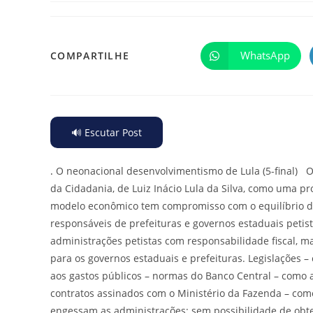
WhatsApp
COMPARTILHE
🔊 Escutar Post
.
O neonacional desenvolvimentismo de Lula (5-final) O 
da Cidadania, de Luiz Inácio Lula da Silva, como uma 
modelo econômico tem compromisso com o equilíbrio da
responsáveis de prefeituras e governos estaduais petis
administrações petistas com responsabilidade fiscal, 
para os governos estaduais e prefeituras. Legislações –
aos gastos públicos – normas do Banco Central – como a
contratos assinados com o Ministério da Fazenda – como
engessam as administrações: sem possibilidade de obte