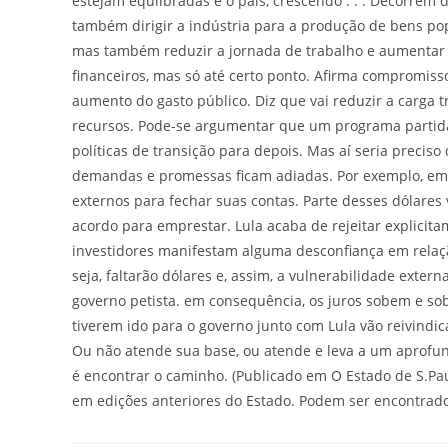
estejam equlibradas e o país, crescendo . . . Decorrem d
também dirigir a indústria para a produção de bens po
mas também reduzir a jornada de trabalho e aumentar o
financeiros, mas só até certo ponto. Afirma compromiss
aumento do gasto público. Diz que vai reduzir a carga
recursos. Pode-se argumentar que um programa partidá
políticas de transição para depois. Mas aí seria precis
demandas e promessas ficam adiadas. Por exemplo, em 
externos para fechar suas contas. Parte desses dólares
acordo para emprestar. Lula acaba de rejeitar explicit
investidores manifestam alguma desconfiança em relaç
seja, faltarão dólares e, assim, a vulnerabilidade ext
governo petista. em consequência, os juros sobem e so
tiverem ido para o governo junto com Lula vão reivindic
Ou não atende sua base, ou atende e leva a um aprofunda
é encontrar o caminho. (Publicado em O Estado de S.Pau
em edições anteriores do Estado. Podem ser encontrados 