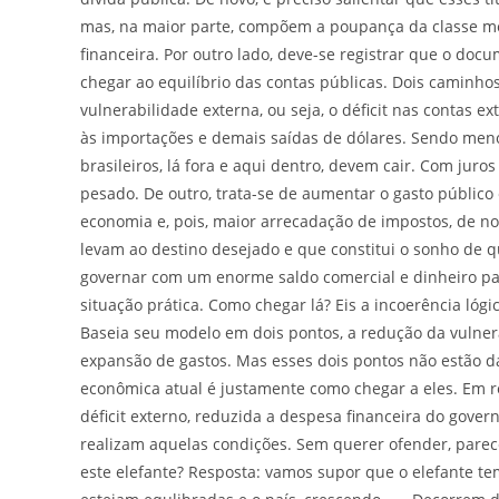
mas, na maior parte, compõem a poupança da classe mé
financeira. Por outro lado, deve-se registrar que o do
chegar ao equilíbrio das contas públicas. Dois caminhos
vulnerabilidade externa, ou seja, o déficit nas contas 
às importações e demais saídas de dólares. Sendo menor
brasileiros, lá fora e aqui dentro, devem cair. Com jur
pesado. De outro, trata-se de aumentar o gasto públic
economia e, pois, maior arrecadação de impostos, de no
levam ao destino desejado e que constitui o sonho de q
governar com um enorme saldo comercial e dinheiro pa
situação prática. Como chegar lá? Eis a incoerência lóg
Baseia seu modelo em dois pontos, a redução da vulnerab
expansão de gastos. Mas esses dois pontos não estão da
econômica atual é justamente como chegar a eles. Em re
déficit externo, reduzida a despesa financeira do gove
realizam aquelas condições. Sem querer ofender, parec
este elefante? Resposta: vamos supor que o elefante t