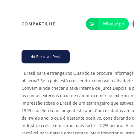
WhatsApp
COMPARTILHE
🔊 Escutar Post
.
Brasil para estrangeiros Quando se procura informaç
observa? Se o país está crescendo, como vai a atividade
Convém ainda checar a taxa interna de juros.Depois, é p
as contas externas (taxa de câmbio, comércio externo, n
impressão sobre o Brasil de um estrangeiro que estives
1999 e acelerou ao longo deste ano. Com os dados até o 
de 4% ao ano, o que é bastante positivo, considerando
indústria cresce em ritmo mais forte – 7,2% ao ano. A
razoável para países emergentes. Mais importante, trat