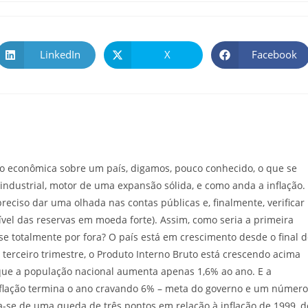
LinkedIn
X
Facebook
ão econômica sobre um país, digamos, pouco conhecido, o que se
 industrial, motor de uma expansão sólida, e como anda a inflação.
reciso dar uma olhada nas contas públicas e, finalmente, verificar
ível das reservas em moeda forte). Assim, como seria a primeira
se totalmente por fora? O país está em crescimento desde o final 
terceiro trimestre, o Produto Interno Bruto está crescendo acima
 que a população nacional aumenta apenas 1,6% ao ano. E a
 inflação termina o ano cravando 6% – meta do governo e um número
a-se de uma queda de três pontos em relação à inflação de 1999, d