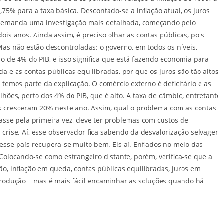
75% para a taxa básica. Descontado-se a inflação atual, os juros
o demanda uma investigação mais detalhada, começando pelo
 dois anos. Ainda assim, é preciso olhar as contas públicas, pois
Mas não estão descontroladas: o governo, em todos os níveis,
 de 4% do PIB, e isso significa que está fazendo economia para
da e as contas públicas equilibradas, por que os juros são tão alto
í temos parte da explicação. O comércio externo é deficitário e as
hões, perto dos 4% do PIB, que é alto. A taxa de câmbio, entretant
s cresceram 20% neste ano. Assim, qual o problema com as contas
asse pela primeira vez, deve ter problemas com custos de
crise. Aí, esse observador fica sabendo da desvalorização selvag
 esse país recupera-se muito bem. Eis aí. Enfiados no meio das
 Colocando-se como estrangeiro distante, porém, verifica-se que a
ão, inflação em queda, contas públicas equilibradas, juros em
produção – mas é mais fácil encaminhar as soluções quando há