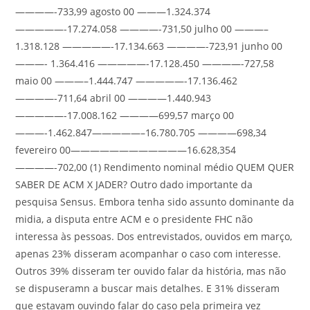
————-733,99 agosto 00 ———1.324.374
—————-17.274.058 ————-731,50 julho 00 ———–
1.318.128 —————-17.134.663 ————-723,91 junho 00
———- 1.364.416 —————-17.128.450 ————-727,58
maio 00 ———–1.444.747 —————-17.136.462
————-711,64 abril 00 ————1.440.943
—————-17.008.162 ————699,57 março 00
———-1.462.847—————–16.780.705 ————698,34
fevereiro 00————————————16.628,354
————-702,00 (1) Rendimento nominal médio QUEM QUER
SABER DE ACM X JADER? Outro dado importante da
pesquisa Sensus. Embora tenha sido assunto dominante da
midia, a disputa entre ACM e o presidente FHC não
interessa às pessoas. Dos entrevistados, ouvidos em março,
apenas 23% disseram acompanhar o caso com interesse.
Outros 39% disseram ter ouvido falar da história, mas não
se dispuseramn a buscar mais detalhes. E 31% disseram
que estavam ouvindo falar do caso pela primeira vez