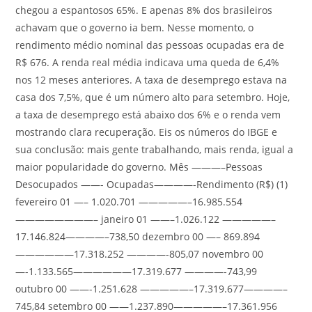
chegou a espantosos 65%. E apenas 8% dos brasileiros
achavam que o governo ia bem. Nesse momento, o
rendimento médio nominal das pessoas ocupadas era de
R$ 676. A renda real média indicava uma queda de 6,4%
nos 12 meses anteriores. A taxa de desemprego estava na
casa dos 7,5%, que é um número alto para setembro. Hoje,
a taxa de desemprego está abaixo dos 6% e o renda vem
mostrando clara recuperação. Eis os números do IBGE e
sua conclusão: mais gente trabalhando, mais renda, igual a
maior popularidade do governo. Mês ———–Pessoas
Desocupados ——- Ocupadas————-Rendimento (R$) (1)
fevereiro 01 —– 1.020.701 —————–16.985.554
————————– janeiro 01 ——–1.026.122 —————–
17.146.824————–738,50 dezembro 00 —– 869.894
——————17.318.252 ————-805,07 novembro 00
—-1.133.565——————17.319.677 ————-743,99
outubro 00 ——-1.251.628 —————–17.319.677————–
745,84 setembro 00 ——1.237.890—————–17.361.956