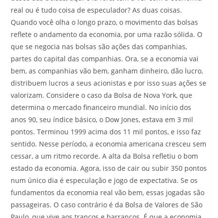
real ou é tudo coisa de especulador? As duas coisas.
Quando você olha o longo prazo, o movimento das bolsas
reflete o andamento da economia, por uma razão sólida. O
que se negocia nas bolsas são ações das companhias,
partes do capital das companhias. Ora, se a economia vai
bem, as companhias vão bem, ganham dinheiro, dão lucro,
distribuem lucros a seus acionistas e por isso suas ações se
valorizam. Considere o caso da Bolsa de Nova York, que
determina o mercado financeiro mundial. No início dos
anos 90, seu índice básico, o Dow Jones, estava em 3 mil
pontos. Terminou 1999 acima dos 11 mil pontos, e isso faz
sentido. Nesse período, a economia americana cresceu sem
cessar, a um ritmo recorde. A alta da Bolsa refletiu o bom
estado da economia. Agora, isso de cair ou subir 350 pontos
num único dia é especulação e jogo de expectativa. Se os
fundamentos da economia real vão bem, essas jogadas são
passageiras. O caso contrário é da Bolsa de Valores de São
Paulo, que vive aos trancos e barrancos. É que a economia