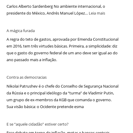
Carlos Alberto Sardenberg No ambiente internacional, o
presidente do México, Andrés Manuel López…
Leia mais
A mágica furada
A regra do teto de gastos, aprovada por Emenda Constitucional
em 2016, tem três virtudes básicas. Primeira, a simplicidade: diz
que o gasto do governo federal de um ano deve ser igual ao do
ano passado mais a inflação.
Contra as democracias
Nikolai Patrushev é o chefe do Conselho de Segurança Nacional
da Rússia e o principal ideólogo da “turma” de Vladimir Putin,
um grupo de ex-membros da KGB que comanda o governo.
Sua visão básica: o Ocidente pretende esma
E se “aquele cidadão” estiver certo?
Esse debate em torno de inflação, metas e bancos centrais