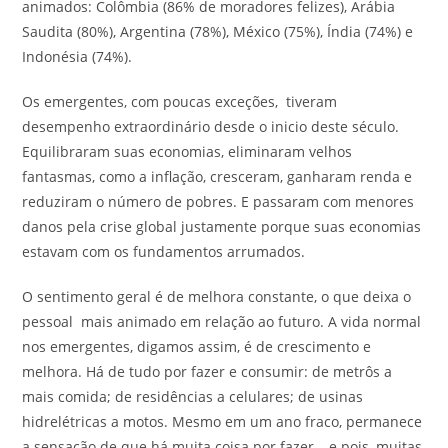
animados: Colômbia (86% de moradores felizes), Arábia
Saudita (80%), Argentina (78%), México (75%), Índia (74%) e
Indonésia (74%).
Os emergentes, com poucas exceções, tiveram
desempenho extraordinário desde o inicio deste século.
Equilibraram suas economias, eliminaram velhos
fantasmas, como a inflação, cresceram, ganharam renda e
reduziram o número de pobres. E passaram com menores
danos pela crise global justamente porque suas economias
estavam com os fundamentos arrumados.
O sentimento geral é de melhora constante, o que deixa o
pessoal mais animado em relação ao futuro. A vida normal
nos emergentes, digamos assim, é de crescimento e
melhora. Há de tudo por fazer e consumir: de metrôs a
mais comida; de residências a celulares; de usinas
hidrelétricas a motos. Mesmo em um ano fraco, permanece
a sensação de que há muita coisa por fazer – e pois, muitas