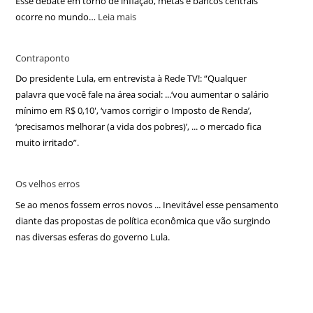
Esse debate em torno de inflação, metas e bancos centrais
ocorre no mundo…
Leia mais
Contraponto
Do presidente Lula, em entrevista à Rede TV!: “Qualquer
palavra que você fale na área social: ...‘vou aumentar o salário
mínimo em R$ 0,10′, ‘vamos corrigir o Imposto de Renda’,
‘precisamos melhorar (a vida dos pobres)’, ... o mercado fica
muito irritado”.
Os velhos erros
Se ao menos fossem erros novos ... Inevitável esse pensamento
diante das propostas de política econômica que vão surgindo
nas diversas esferas do governo Lula.