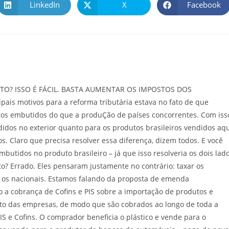
LinkedIn
X
Facebook
TO? ISSO É FÁCIL. BASTA AUMENTAR OS IMPOSTOS DOS
 motivos para a reforma tributária estava no fato de que
tos embutidos do que a produÇão de países concorrentes. Com iss
idos no exterior quanto para os produtos brasileiros vendidos aq
 Claro que precisa resolver essa diferença, dizem todos. E você
butidos no produto brasileiro – já que isso resolveria os dois lad
to? Errado. Eles pensaram justamente no contrário: taxar os
 os nacionais. Estamos falando da proposta de emenda
 a cobrança de Cofins e PIS sobre a importação de produtos e
ento das empresas, de modo que são cobrados ao longo de toda a
S e Cofins. O comprador beneficia o plástico e vende para o