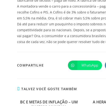
fabricante de tecidos – paga de novo. A fábrica de tec
A montadora vende o carro para a concessionária – paga
recolhe Cofins e PIS. A Cofins é de 3% sobre o faturament
em 5,5% na média. Ora, é só cobrar mais 5,5% sobre pro
Dá até para reduzir um pouquinho o imposto sobreos na
competitividade para os nacionais. Depois, se a propos
vai pagar? Ora, o consumidor e a consumidora brasileir
coisa de cada vez, não se pode querer resolver tudo de u
WhatsApp
COMPARTILHE
TALVEZ VOCÊ GOSTE TAMBÉM
BC E METAS DE INFLAÇÃO – UM
A HER