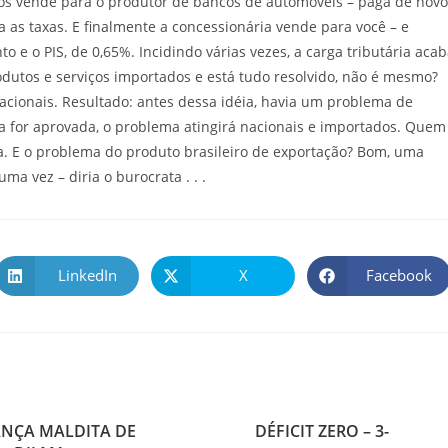
idos vende para o produtor de bancos de automóveis – paga de novo
 as taxas. E finalmente a concessionária vende para você – e
o e o PIS, de 0,65%. Incidindo várias vezes, a carga tributária aca
dutos e serviços importados e está tudo resolvido, não é mesmo?
cionais. Resultado: antes dessa idéia, havia um problema de
ta for aprovada, o problema atingirá nacionais e importados. Quem
a. E o problema do produto brasileiro de exportação? Bom, uma
ma vez – diria o burocrata . . .
LinkedIn
X
Facebook
ANÇA MALDITA DE
DÉFICIT ZERO – 3-