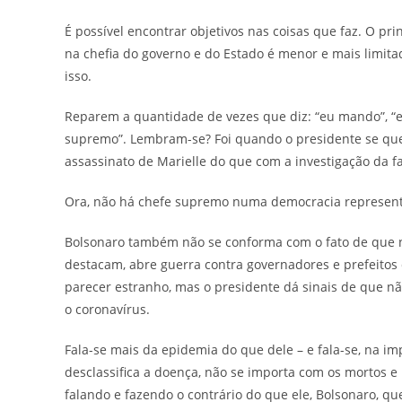
É possível encontrar objetivos nas coisas que faz. O p
na chefia do governo e do Estado é menor e mais limit
isso.
Reparem a quantidade de vezes que diz: “eu mando”, “eu
supremo”. Lembram-se? Foi quando o presidente se que
assassinato de Marielle do que com a investigação da f
Ora, não há chefe supremo numa democracia represent
Bolsonaro também não se conforma com o fato de que nã
destacam, abre guerra contra governadores e prefeito
parecer estranho, mas o presidente dá sinais de que n
o coronavírus.
Fala-se mais da epidemia do que dele – e fala-se, na i
desclassifica a doença, não se importa com os mortos e
falando e fazendo o contrário do que ele, Bolsonaro, qu