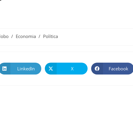
o
lobo
/
Economia
/
Política
LinkedIn
X
Facebook