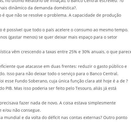
iás, no último Relatório de Inflação, o Banco Central escreveu: ?o
mais dinâmico da demanda doméstica?.
o é que não se resolve o problema. A capacidade de produção
ão é possível que todo o país acelere o consumo ao mesmo tempo.
nos (gastar menos) se quer deixar mais espaço para o setor
ística vêm crescendo a taxas entre 25% e 30% anuais, o que parec
ficiente que atacasse em duas frentes: reduzir o gasto público e
ado. Isso para não deixar todo o serviço para o Banco Central.
oi esse Fundo Soberano, cuja única função clara até hoje é a de ?
 PIB. Mas isso poderia ser feito pelo Tesouro, aliás já está
recisava fazer nada de novo. A coisa estava simplesmente
e e/ou não consegue.
a mundial e da volta do déficit nas contas externas? Outro ponto