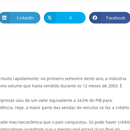
LinkedIn
X
Facebook
muito rapidamente: no primeiro semestre deste ano, a indústria
esmo volume que havia vendido durante os 12 meses de 2003. É
presas saiu de um valor equivalente a 24,5% do PIB para,
ência. Hoje, a maior parte das vendas de veículos se faz a crédito
dade macroeconômica que o país conquistou. Só pode haver crédit
ompradores acreditam que o mesmo real estará lá no final do