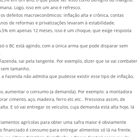
emana. Logo, isso em um ano é refresco.
os defeitos macroeconômicos: inflação alta e crônica, contas
Anos de reformas e privatizações levaram à estabilidade.
 6,5% em apenas 12 meses, isso é um choque, que exige resposta
r, só o BC está agindo, com a única arma que pode disparar sem
.
Fazenda, sai pela tangente. Por exemplo, dizer que se vai combate
m sem tamanho.
a Fazenda não admitia que pudesse existir esse tipo de inflação,
ro, aumentar o consumo (a demanda). Por exemplo: a montadora
r cimento, aço, madeira, ferro etc.etc.. Pressiona assim, de
alta. E só vai entregar os veículos, cuja demanda está alta hoje, lá
nciamentos agrícolas para obter uma safra maior é obviamente
o financiado é consumo para entregar alimentos só lá na frente.