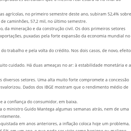
s agrícolas, no primeiro semestre deste ano, subiram 52,4% sobr
e caminhões, 57,2 mil, no último semestre.
 da mineração e da construção civil. Os dois primeiros setores
exportações, puxadas pela forte expansão da economia mundial no
o trabalho e pela volta do crédito. Nos dois casos, de novo, efeito
muito cuidado. Há duas ameaças no ar: à estabilidade monetária e 
os diversos setores. Uma alta muito forte compromete a concessão
á desvalorizou. Dados dos IBGE mostram que o rendimento médio de
a e a confiança do consumidor, em baixa.
izia o ministro Guido Mantega algumas semanas atrás, nem de uma
centemente.
quistada em anos anteriores, a inflação coloca hoje um problema,
a 6,5% em um ano, o que pode ser visto como benigno ou maligno.