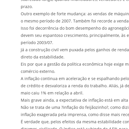
prazo.
Outro exemplo de forte mudança: as vendas de máquina
o mesmo período de 2007. Também foi recorde a venda d
Isso foi decorrência do bom desempenho do agronegócio,
devem seu espantoso crescimento, principalmente, às 
período 2003/07.
Já a construção civil vem puxada pelos ganhos de renda d
direto da estabilidade.
Eis por que a gestão da política econômica hoje exige 
comércio externo.
A inflação continua em aceleração e se espalhando pel
de crédito e desvaloriza a renda do trabalho. Aliás, j
maio caiu 1% em relação a abril.
Mais grave ainda, a expectativa de inflação está em alt
Não se trata de uma ?inflação do feijãozinho?, como d
inflação exagerada pela imprensa, como disse mais re
É verdade que, pelos efeitos da mesma estabilidade con
digamos, civilizado. O índice está subindo de 4,5% par