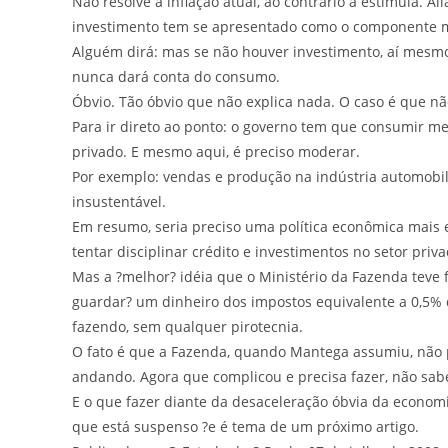
Não resolve a inflação atual, ao contrário a estimula. Al
investimento tem se apresentado como o componente 
Alguém dirá: mas se não houver investimento, aí mesm
nunca dará conta do consumo.
Óbvio. Tão óbvio que não explica nada. O caso é que n
Para ir direto ao ponto: o governo tem que consumir me
privado. E mesmo aqui, é preciso moderar.
Por exemplo: vendas e produção na indústria automobil
insustentável.
Em resumo, seria preciso uma política econômica mais e
tentar disciplinar crédito e investimentos no setor priv
Mas a ?melhor? idéia que o Ministério da Fazenda teve f
guardar? um dinheiro dos impostos equivalente a 0,5% do
fazendo, sem qualquer pirotecnia.
O fato é que a Fazenda, quando Mantega assumiu, não p
andando. Agora que complicou e precisa fazer, não sab
E o que fazer diante da desaceleração óbvia da economi
que está suspenso ?e é tema de um próximo artigo.