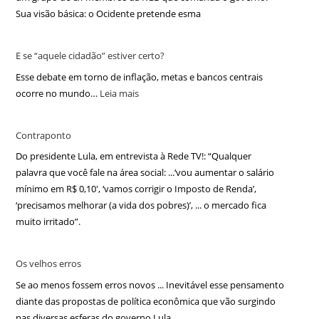
Sua visão básica: o Ocidente pretende esma
E se “aquele cidadão” estiver certo?
Esse debate em torno de inflação, metas e bancos centrais
ocorre no mundo…
Leia mais
Contraponto
Do presidente Lula, em entrevista à Rede TV!: “Qualquer
palavra que você fale na área social: ...‘vou aumentar o salário
mínimo em R$ 0,10′, ‘vamos corrigir o Imposto de Renda’,
‘precisamos melhorar (a vida dos pobres)’, ... o mercado fica
muito irritado”.
Os velhos erros
Se ao menos fossem erros novos ... Inevitável esse pensamento
diante das propostas de política econômica que vão surgindo
nas diversas esferas do governo Lula.