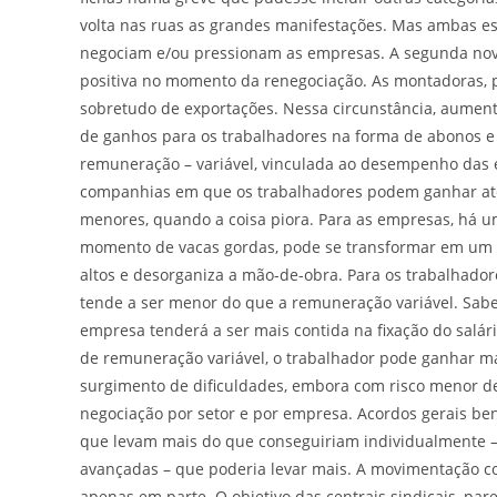
volta nas ruas as grandes manifestações. Mas ambas 
negociam e/ou pressionam as empresas. A segunda novid
positiva no momento da renegociação. As montadoras, 
sobretudo de exportações. Nessa circunstância, aument
de ganhos para os trabalhadores na forma de abonos e 
remuneração – variável, vinculada ao desempenho das e
companhias em que os trabalhadores podem ganhar até 
menores, quando a coisa piora. Para as empresas, há u
momento de vacas gordas, pode se transformar em um 
altos e desorganiza a mão-de-obra. Para os trabalhadore
tende a ser menor do que a remuneração variável. Sabe
empresa tenderá a ser mais contida na fixação do salá
de remuneração variável, o trabalhador pode ganhar 
surgimento de dificuldades, embora com risco menor d
negociação por setor e por empresa. Acordos gerais be
que levam mais do que conseguiriam individualmente 
avançadas – que poderia levar mais. A movimentação co
apenas em parte. O objetivo das centrais sindicais, par