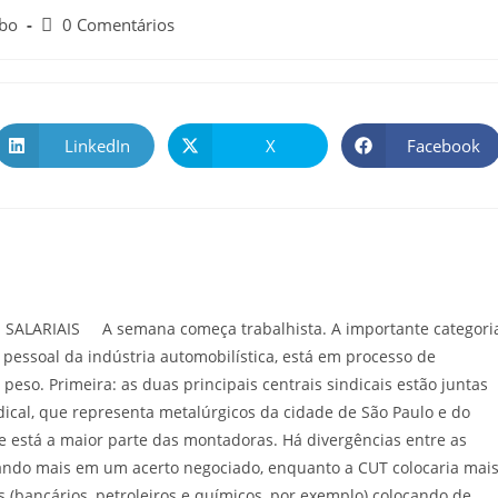
obo
0 Comentários
LinkedIn
X
Facebook
LARIAIS A semana começa trabalhista. A importante categori
 pessoal da indústria automobilística, está em processo de
eso. Primeira: as duas principais centrais sindicais estão juntas
dical, que representa metalúrgicos da cidade de São Paulo e do
de está a maior parte das montadoras. Há divergências entre as
tando mais em um acerto negociado, enquanto a CUT colocaria mai
s (bancários, petroleiros e químicos, por exemplo) colocando de