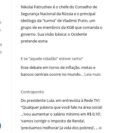
Nikolai Patrushev é o chefe do Conselho de
Segurança Nacional da Rússia e o principal
ideólogo da “turma” de Vladimir Putin, um
o
grupo de ex-membros da KGB que comanda o
s
governo. Sua visão básica: o Ocidente
pretende esma
as
o
E se “aquele cidadão” estiver certo?
Esse debate em torno de inflação, metas e
bancos centrais ocorre no mundo…
Leia mais
Contraponto
Do presidente Lula, em entrevista à Rede TV!:
“Qualquer palavra que você fale na área social:
...‘vou aumentar o salário mínimo em R$ 0,10′,
‘vamos corrigir o Imposto de Renda’,
‘precisamos melhorar (a vida dos pobres)’, ... o