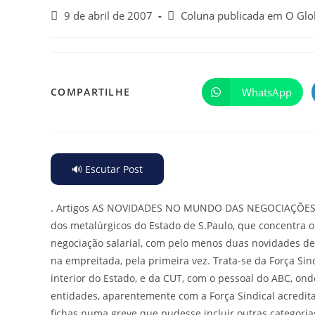
9 de abril de 2007
Coluna publicada em O Gl
WhatsApp
COMPARTILHE
🔊 Escutar Post
.
Artigos AS NOVIDADES NO MUNDO DAS NEGOCIAÇÕES SA
dos metalúrgicos do Estado de S.Paulo, que concentra o
negociação salarial, com pelo menos duas novidades de p
na empreitada, pela primeira vez. Trata-se da Força Sin
interior do Estado, e da CUT, com o pessoal do ABC, on
entidades, aparentemente com a Força Sindical acredi
fichas numa greve que pudesse incluir outras categoria