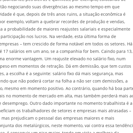
estão negociando suas divergências ao mesmo tempo em que
ade é que, depois de três anos ruins, a situação econômica é
por exemplo, voltam a quebrar recordes de produção e vendas,
a a probabilidade de maiores reajustes salariais e especialmente
participação nos lucros. Na verdade, esta última forma de
mpresas – tem crescido de forma notável em todos os setores. Há
17 salários em um ano, se a companhia for bem. Caindo para 13,
ma enorme vantagem. Um reajuste elevado no salário fixo, num
peso em momentos de retração. Dá em demissão, que tem custos
s, a escolha é a seguinte: salário fixo dá mais segurança, mas
ndo que não poderá cortar na folha a não ser com demissões, a
rio, mesmo em momento positivo. Ao contrário, quando há boa part
mais no momento de mercado em alta, mas também perderá mais a
e desemprego. Outro dado importante no momento trabalhista é a
neficiam os trabalhadores de setores e empresas mais atrasadas –
– mas prejudicam o pessoal das empresas maiores e mais
njunta dos metalúrgicos, neste momento, vai contra essa tendênc
ece, é conseguir um piso maior, tendo em vista a melhora da