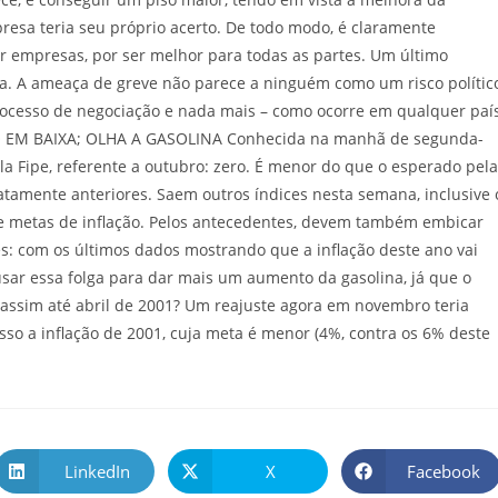
mpresa teria seu próprio acerto. De todo modo, é claramente
r empresas, por ser melhor para todas as partes. Um último
ia. A ameaça de greve não parece a ninguém como um risco polític
cesso de negociação e nada mais – como ocorre em qualquer paí
ÇÃO EM BAIXA; OLHA A GASOLINA Conhecida na manhã de segunda-
la Fipe, referente a outubro: zero. É menor do que o esperado pel
iatamente anteriores. Saem outros índices nesta semana, inclusive 
l de metas de inflação. Pelos antecedentes, devem também embicar
es: com os últimos dados mostrando que a inflação deste ano vai
sar essa folga para dar mais um aumento da gasolina, já que o
assim até abril de 2001? Um reajuste agora em novembro teria
sso a inflação de 2001, cuja meta é menor (4%, contra os 6% deste
LinkedIn
X
Facebook