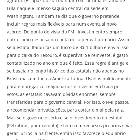
agrária. (É capaz do FMI mandar colocar uma estátua de
Lula naquele imenso saguão central da sede em
Washington). Também se diz que o governo pretende
incluir regras mais flexíveis para num eventual novo
acordo. Do ponto de vista do FMI, investimento sempre
entra como despesa na conta do superávit primário. Assim,
se a estatal Itaipu faz um lucro de R$ 1 bilhão e envia isso
para o caixa do Tesouro, é superávit. Se reinveste, é gasto
contabilizado no ano em que é feito. Essa regra é antiga e
se baseia no longo histórico das estatais não apenas no
Brasil mas em toda a América Latina. Usadas politicamente
para empregar correligionários e investir em troca por
votos, as estatais cavavam dívidas enormes, sempre
transferidas para o governo central. Por isso, o FMI passou
a recomendar privatizações, para cortar o mal pela raiz.
Mas se o governo é sério e se o investimento da estatal
(Petrobrás, por exemplo) é feito com recursos próprios e vai
gerar lucros lá na frente, então isso favorece o equilíbrio