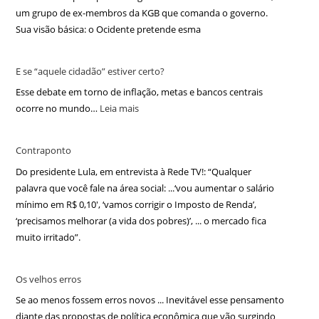
um grupo de ex-membros da KGB que comanda o governo.
Sua visão básica: o Ocidente pretende esma
E se “aquele cidadão” estiver certo?
Esse debate em torno de inflação, metas e bancos centrais
ocorre no mundo…
Leia mais
Contraponto
Do presidente Lula, em entrevista à Rede TV!: “Qualquer
palavra que você fale na área social: ...‘vou aumentar o salário
mínimo em R$ 0,10′, ‘vamos corrigir o Imposto de Renda’,
‘precisamos melhorar (a vida dos pobres)’, ... o mercado fica
muito irritado”.
Os velhos erros
Se ao menos fossem erros novos ... Inevitável esse pensamento
diante das propostas de política econômica que vão surgindo