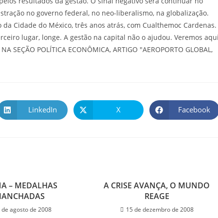
elos resultados da gestão. O sinal negativo será continuar no
tração no governo federal, no neo-liberalismo, na globalização.
o da Cidade do México, três anos atrás, com Cualthemoc Cardenas.
rceiro lugar, longe. A gestão na capital não o ajudou. Veremos aqui
 NA SEÇÃO POLÍTICA ECONÔMICA, ARTIGO "AEROPORTO GLOBAL,
LinkedIn
X
Facebook
NA – MEDALHAS
A CRISE AVANÇA, O MUNDO
MANCHADAS
REAGE
 de agosto de 2008
15 de dezembro de 2008