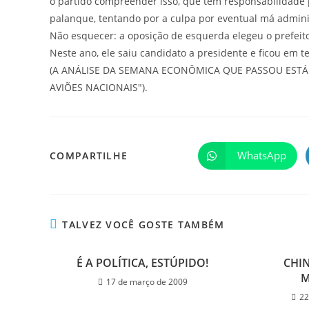
o partido compreender isso, que tem responsabilidade p
palanque, tentando por a culpa por eventual má adminis
Não esquecer: a oposição de esquerda elegeu o prefeit
Neste ano, ele saiu candidato a presidente e ficou em te
(A ANÁLISE DA SEMANA ECONÔMICA QUE PASSOU ESTÁ
AVIÕES NACIONAIS").
WhatsApp
COMPARTILHE
TALVEZ VOCÊ GOSTE TAMBÉM
É A POLÍTICA, ESTÚPIDO!
CHI
17 de março de 2009
22