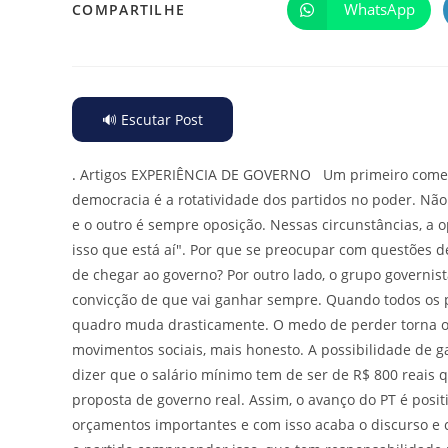
WhatsApp
COMPARTILHE
🔊 Escutar Post
.
Artigos EXPERIÊNCIA DE GOVERNO Um primeiro comentár
democracia é a rotatividade dos partidos no poder. N
e o outro é sempre oposição. Nessas circunstâncias, a 
isso que está aí". Por que se preocupar com questões 
de chegar ao governo? Por outro lado, o grupo governis
convicção de que vai ganhar sempre. Quando todos os p
quadro muda drasticamente. O medo de perder torna o pa
movimentos sociais, mais honesto. A possibilidade de 
dizer que o salário mínimo tem de ser de R$ 800 reais q
proposta de governo real. Assim, o avanço do PT é posi
orçamentos importantes e com isso acaba o discurso e c