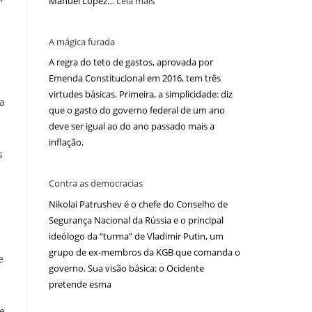
Manuel López…
Leia mais
A mágica furada
A regra do teto de gastos, aprovada por
Emenda Constitucional em 2016, tem três
virtudes básicas. Primeira, a simplicidade: diz
 a
que o gasto do governo federal de um ano
deve ser igual ao do ano passado mais a
inflação.
s
Contra as democracias
Nikolai Patrushev é o chefe do Conselho de
Segurança Nacional da Rússia e o principal
ideólogo da “turma” de Vladimir Putin, um
.
grupo de ex-membros da KGB que comanda o
e
governo. Sua visão básica: o Ocidente
pretende esma
se