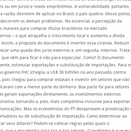
es ou em juros) e novos empréstimos. A vulnerabilidade, portanto,
a razão, desistem de aplicar no Brasil, o país quebra. Desse ponto,
, decorrem os demais problemas. No essencial, a percepção da
os maiores para comprar títulos brasileiros no mercado
ernos – o que atrapalha o crescimento local e aumenta a dívida
. Assim, a proposta do documento é inverter essa ciranda. Reduzir
rovocar uma queda dos juros externos e, em seguida, internos. Trata-
os que vêm para ficar e não para especular. Como? O documento
mente, estimular exportações e substituição de importações. Para o
o governo FHC (chegou a US$ 30 bilhões no ano passado, contra
, pois chegou para comprar estatais e investir em setores que não
icaram com a menor parte do dinheiro. Boa parte foi para setores
o geram exportações diretamente, os investimentos externos
omia, tornando-a, pois, mais competitiva inclusive para exportar
municações. Mas os economistas do PT desaprovam a privatização 
ortadores ou de substituição de importação. Como determinar ao
ar seus dólares? Podem-se colocar regras pelas quais o
no, que o encaminha para tais e tais setores. O problema é que es