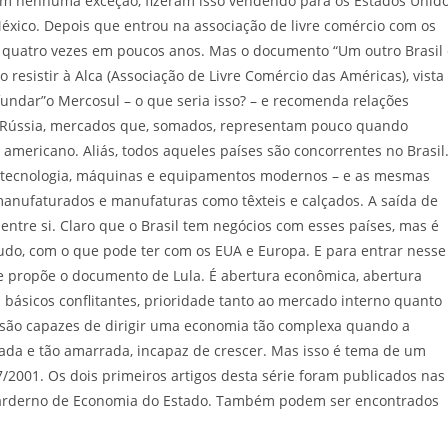
sem nenhuma exceção, fizeram isso vendendo para os Estados Unid
México. Depois que entrou na associação de livre comércio com os
quatro vezes em poucos anos. Mas o documento “Um outro Brasil 
so resistir à Alca (Associação de Livre Comércio das Américas), vista
ndar”o Mercosul – o que seria isso? – e recomenda relações
l e Rússia, mercados que, somados, representam pouco quando
ericano. Aliás, todos aqueles países são concorrentes no Brasil
 tecnologia, máquinas e equipamentos modernos – e as mesmas
manufaturados e manufaturas como têxteis e calçados. A saída de
 entre si. Claro que o Brasil tem negócios com esses países, mas é
do, com o que pode ter com os EUA e Europa. E para entrar nesse
ue propõe o documento de Lula. É abertura econômica, abertura
 básicos conflitantes, prioridade tanto ao mercado interno quanto
 são capazes de dirigir uma economia tão complexa quando a
chada e tão amarrada, incapaz de crescer. Mas isso é tema de um
7/2001. Os dois primeiros artigos desta série foram publicados nas
carderno de Economia do Estado. Também podem ser encontrados