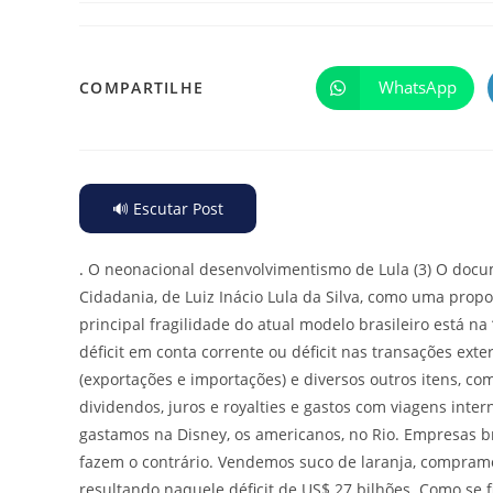
WhatsApp
COMPARTILHE
🔊 Escutar Post
.
O neonacional desenvolvimentismo de Lula (3) O docume
Cidadania, de Luiz Inácio Lula da Silva, como uma pro
principal fragilidade do atual modelo brasileiro está n
déficit em conta corrente ou déficit nas transações ext
(exportações e importações) e diversos outros itens, co
dividendos, juros e royalties e gastos com viagens inter
gastamos na Disney, os americanos, no Rio. Empresas br
fazem o contrário. Vendemos suco de laranja, compram
resultando naquele déficit de US$ 27 bilhões. Como se f