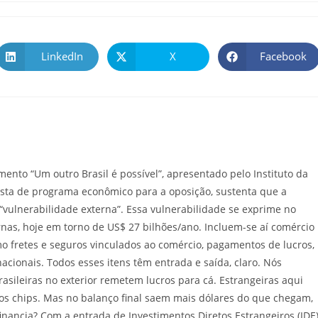
LinkedIn
X
Facebook
nto “Um outro Brasil é possível”, apresentado pelo Instituto da
posta de programa econômico para a oposição, sustenta que a
a “vulnerabilidade externa”. Essa vulnerabilidade se exprime no
ernas, hoje em torno de US$ 27 bilhões/ano. Incluem-se aí comércio
mo fretes e seguros vinculados ao comércio, pagamentos de lucros,
nacionais. Todos esses itens têm entrada e saída, claro. Nós
asileiras no exterior remetem lucros para cá. Estrangeiras aqui
os chips. Mas no balanço final saem mais dólares do que chegam,
inancia? Com a entrada de Investimentos Diretos Estrangeiros (IDE)