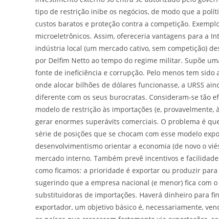
tipo de restrição inibe os negócios, de modo que a políti
custos baratos e proteção contra a competição. Exempl
microeletrônicos. Assim, ofereceria vantagens para a In
indústria local (um mercado cativo, sem competição) 
por Delfim Netto ao tempo do regime militar. Supõe um
fonte de ineficiência e corrupção. Pelo menos tem sid
onde alocar bilhões de dólares funcionasse, a URSS ain
diferente com os seus burocratas. Consideram-se tão e
modelo de restrição às importações (e, provavelmente, 
gerar enormes superávits comerciais. O problema é que
série de posições que se chocam com esse modelo expor
desenvolvimentismo orientar a economia (de novo o vié
mercado interno. Também prevê incentivos e facilidad
como ficamos: a prioridade é exportar ou produzir para
sugerindo que a empresa nacional (e menor) fica com o
substituidoras de importações. Haverá dinheiro para fin
exportador, um objetivo básico é, necessariamente, vend