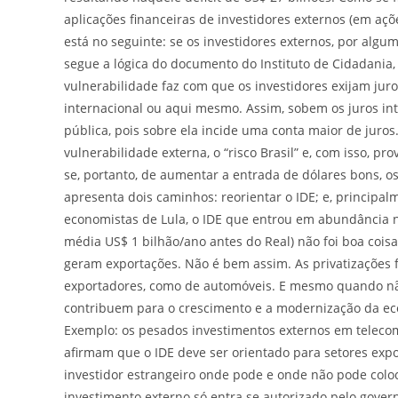
aplicações financeiras de investidores externos (em açõ
está no seguinte: se os investidores externos, por algum
segue a lógica do documento do Instituto de Cidadania
vulnerabilidade faz com que os investidores exijam jur
internacional ou aqui mesmo. Assim, sobem os juros int
pública, pois sobre ela incide uma conta maior de juros
vulnerabilidade externa, o “risco Brasil” e, com isso, p
se, portanto, de aumentar a entrada de dólares bons, 
apresenta dois caminhos: reorientar o IDE; e, principal
economistas de Lula, o IDE que entrou em abundância n
média US$ 1 bilhão/ano antes do Real) não foi boa coisa
geram exportações. Não é bem assim. As privatizações f
exportadores, como de automóveis. E mesmo quando nã
contribuem para o crescimento e a modernização da econ
Exemplo: os pesados investimentos externos em teleco
afirmam que o IDE deve ser orientado para setores exp
investidor estrangeiro onde pode e onde não pode coloc
investimento externo só entra se autorizado pelo gover