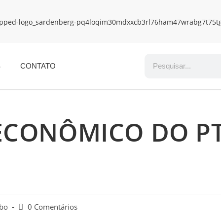
S
CONTATO
ECONÔMICO DO P
obo
0 Comentários