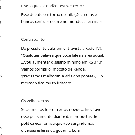
E se “aquele cidadão” estiver certo?
s,
Esse debate em torno de inflação, metas e
bancos centrais ocorre no mundo…
Leia mais
a
r
Contraponto
Do presidente Lula, em entrevista à Rede TV!:
“Qualquer palavra que você fale na área social:
...‘vou aumentar o salário mínimo em R$ 0,10′,
‘vamos corrigir o Imposto de Renda’,
ma
‘precisamos melhorar (a vida dos pobres)’, ... o
mercado fica muito irritado”.
Os velhos erros
Se ao menos fossem erros novos ... Inevitável
esse pensamento diante das propostas de
política econômica que vão surgindo nas
os
diversas esferas do governo Lula.