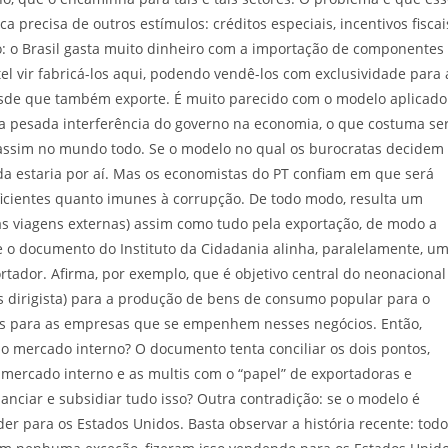
ca precisa de outros estímulos: créditos especiais, incentivos fiscai
o: o Brasil gasta muito dinheiro com a importação de componentes
tel vir fabricá-los aqui, podendo vendê-los com exclusividade para 
desde que também exporte. É muito parecido com o modelo aplicado
a pesada interferência do governo na economia, o que costuma se
o assim no mundo todo. Se o modelo no qual os burocratas decidem
da estaria por aí. Mas os economistas do PT confiam em que será
ficientes quanto imunes à corrupção. De todo modo, resulta um
às viagens externas) assim como tudo pela exportação, de modo a
 o documento do Instituto da Cidadania alinha, paralelamente, u
tador. Afirma, por exemplo, que é objetivo central do neonacional
s dirigista) para a produção de bens de consumo popular para o
es para as empresas que se empenhem nesses negócios. Então,
 o mercado interno? O documento tenta conciliar os dois pontos,
 mercado interno e as multis com o “papel” de exportadoras e
anciar e subsidiar tudo isso? Outra contradição: se o modelo é
er para os Estados Unidos. Basta observar a história recente: tod