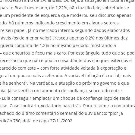
o modesto ritmo de 2% anuais. Ou seja, a situação em toda a regiã
ara o Brasil neste ano, de 1,22%, não faz tão feio, sobretudo se
 de um presidente de esquerda que moderou seu discurso apenas
rado, há números indicando crescimento em alguns setores
re seu papel. Já no mercado interno, segundo dados elaborados
áveis (os de menor valor) cresceu apenas 0,2% nos últimos dez
ve queda conjunta de 1,2% no mesmo período, mostrando a
 que encurtou e ficou mais caro. Por este ângulo, tudo que se po
ecessão, o que não é pouca coisa diante dos choques externos e
parecido com este – com forte atividade voltada à exportação e
ral um pouco mais acelerado. A variável inflação é crucial, mais
elha senhora”. Na verdade, a atuação do próximo governo é que
. Já se verifica um aumento de confiança, sobretudo entre
o Lula conseguir emplacar um choque de confiança logo de saída,
. Caso contrário, volta tudo para trás. Para resumir a conjuntur
hado do último comentário semanal do BBV Banco: “pior já
 edição 780, data de capa 27/11/2002