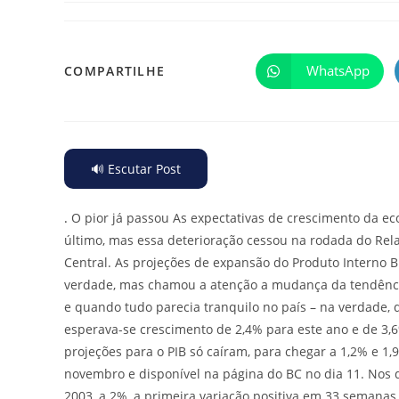
WhatsApp
COMPARTILHE
🔊 Escutar Post
.
O pior já passou As expectativas de crescimento da e
último, mas essa deterioração cessou na rodada do Rel
Central. As projeções de expansão do Produto Interno 
verdade, mas chamou a atenção a mudança da tendência
e quando tudo parecia tranquilo no país – na verdade, 
esperava-se crescimento de 2,4% para este ano e de 3,6
projeções para o PIB só caíram, para chegar a 1,2% e 1
novembro e disponível na página do BC no dia 11. Nos da
2003, a 2%, a primeira variação positiva em 33 semana