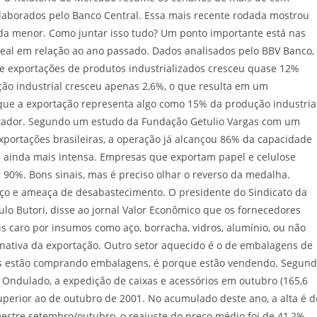
 elaborados pelo Banco Central. Essa mais recente rodada mostrou
inda menor. Como juntar isso tudo? Um ponto importante está nas
eal em relação ao ano passado. Dados analisados pelo BBV Banco,
e exportações de produtos industrializados cresceu quase 12%
ção industrial cresceu apenas 2,6%, o que resulta em um
que a exportação representa algo como 15% da produção industrial
tador. Segundo um estudo da Fundação Getulio Vargas com um
portações brasileiras, a operação já alcançou 86% da capacidade
 é ainda mais intensa. Empresas que exportam papel e celulose
90%. Bons sinais, mas é preciso olhar o reverso da medalha.
o e ameaça de desabastecimento. O presidente do Sindicato da
lo Butori, disse ao jornal Valor Econômico que os fornecedores
s caro por insumos como aço, borracha, vidros, alumínio, ou não
ernativa da exportação. Outro setor aquecido é o de embalagens de
as estão comprando embalagens, é porque estão vendendo. Segun
 Ondulado, a expedição de caixas e acessórios em outubro (165,6
superior ao de outubro de 2001. No acumulado deste ano, a alta é d
stre setembro/outubro, o reajuste do preço médio foi de 41,2%.