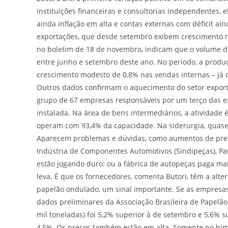
instituições financeiras e consultorias independentes,
ainda inflação em alta e contas externas com déficit a
exportações, que desde setembro exibem crescimento r
no boletim de 18 de novembro, indicam que o volume d
entre junho e setembro deste ano. No período, a produ
crescimento modesto de 0,8% nas vendas internas – já 
Outros dados confirmam o aquecimento do setor expor
grupo de 67 empresas responsáveis por um terço das ex
instalada. Na área de bens intermediários, a atividade
operam com 93,4% da capacidade. Na siderurgia, quase 
Aparecem problemas e dúvidas, como aumentos de preç
Indústria de Componentes Automotivos (Sindipeças), Pau
estão jogando duro: ou a fábrica de autopeças paga mai
leva. É que os fornecedores, comenta Butori, têm a alt
papelão ondulado, um sinal importante. Se as empres
dados preliminares da Associação Brasileira de Papelão
mil toneladas) foi 5,2% superior à de setembro e 5,6% 
4,5%. Os preços também estão em alta. Somente no bime