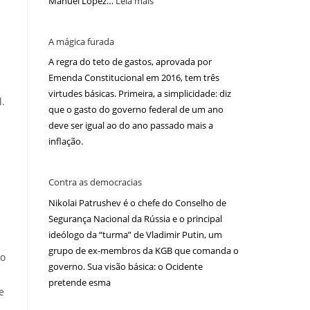
Manuel López…
Leia mais
A mágica furada
A regra do teto de gastos, aprovada por
Emenda Constitucional em 2016, tem três
virtudes básicas. Primeira, a simplicidade: diz
.
que o gasto do governo federal de um ano
deve ser igual ao do ano passado mais a
inflação.
Contra as democracias
Nikolai Patrushev é o chefe do Conselho de
Segurança Nacional da Rússia e o principal
ideólogo da “turma” de Vladimir Putin, um
grupo de ex-membros da KGB que comanda o
do
governo. Sua visão básica: o Ocidente
pretende esma
e