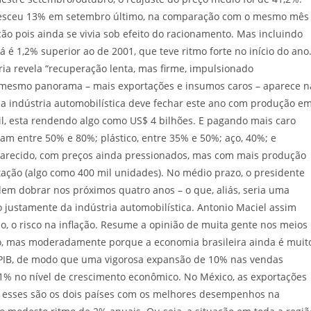
 cresceu 13% em setembro último, na comparação com o mesmo mês
 pois ainda se vivia sob efeito do racionamento. Mas incluindo
 é 1,2% superior ao de 2001, que teve ritmo forte no início do ano
ria revela “recuperação lenta, mas firme, impulsionado
O mesmo panorama – mais exportações e insumos caros – aparece n
, a indústria automobilística deve fechar este ano com produção e
il, esta rendendo algo como US$ 4 bilhões. E pagando mais caro
am entre 50% e 80%; plástico, entre 35% e 50%; aço, 40%; e
parecido, com preços ainda pressionados, mas com mais produção
tação (algo como 400 mil unidades). No médio prazo, o presidente
dem dobrar nos próximos quatro anos – o que, aliás, seria uma
 justamente da indústria automobilística. Antonio Maciel assim
o, o risco na inflação. Resume a opinião de muita gente nos meios
to, mas moderadamente porque a economia brasileira ainda é muit
 PIB, de modo que uma vigorosa expansão de 10% nas vendas
1% no nível de crescimento econômico. No México, as exportações
o, esses são os dois países com os melhores desempenhos na