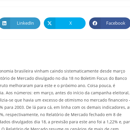
LinkedIn
X
Facebook
conomia brasileira vinham caindo sistematicamente desde março
atório de Mercado divulgado no dia 18 no Boletim Focus do Banco
Bruto melhoraram para este e o próximo ano. Coisa pouca, é
. Aos números: em março, antes do início da campanha eleitoral,
dizia-se que havia um excesso de otimismo no mercado financeiro 
% para 2003. De lá para cá, em linha com os demais indicadores, a
,9%, respectivamente, no Relatório de Mercado fechado em 8 de
dos divulgados dia 18, a previsão para este ano foi a 1,22% e, pa
s. O Relatório de Mercado resume os cenários de mais de cem