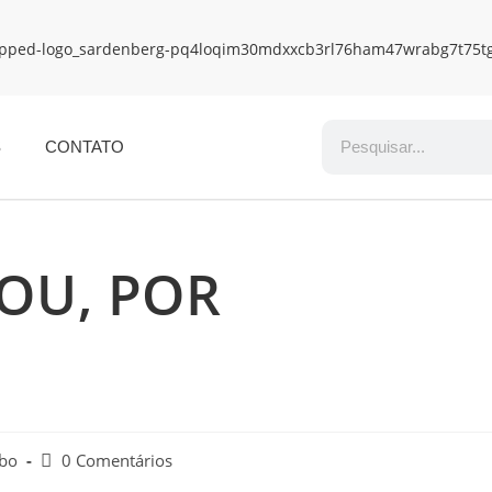
S
CONTATO
SOU, POR
obo
0 Comentários