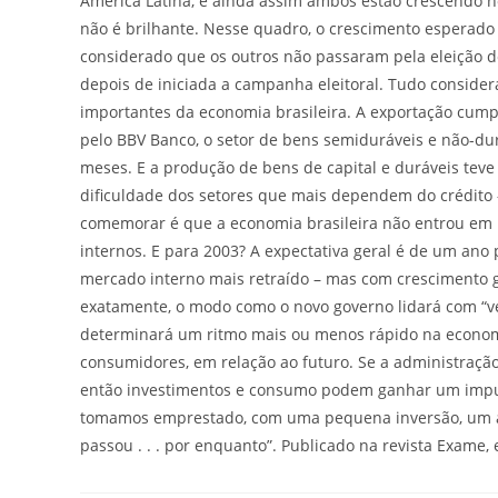
América Latina, e ainda assim ambos estão crescendo n
não é brilhante. Nesse quadro, o crescimento esperado p
considerado que os outros não passaram pela eleição
depois de iniciada a campanha eleitoral. Tudo conside
importantes da economia brasileira. A exportação cump
pelo BBV Banco, o setor de bens semiduráveis e não-dur
meses. E a produção de bens de capital e duráveis te
dificuldade dos setores que mais dependem do crédito –
comemorar é que a economia brasileira não entrou em r
internos. E para 2003? A expectativa geral é de um ano 
mercado interno mais retraído – mas com crescimento ge
exatamente, o modo como o novo governo lidará com “v
determinará um ritmo mais ou menos rápido na economia
consumidores, em relação ao futuro. Se a administraçã
então investimentos e consumo podem ganhar um impulso
tomamos emprestado, com uma pequena inversão, um ac
passou . . . por enquanto”. Publicado na revista Exame,