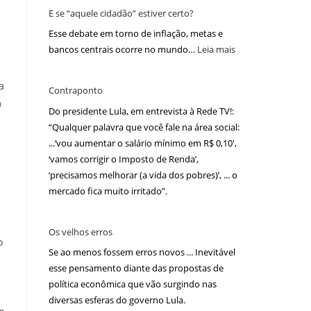
E se “aquele cidadão” estiver certo?
Esse debate em torno de inflação, metas e
bancos centrais ocorre no mundo…
Leia mais
.
a
Contraponto
m
Do presidente Lula, em entrevista à Rede TV!:
“Qualquer palavra que você fale na área social:
...‘vou aumentar o salário mínimo em R$ 0,10′,
‘vamos corrigir o Imposto de Renda’,
‘precisamos melhorar (a vida dos pobres)’, ... o
mercado fica muito irritado”.
Os velhos erros
o
Se ao menos fossem erros novos ... Inevitável
esse pensamento diante das propostas de
política econômica que vão surgindo nas
diversas esferas do governo Lula.