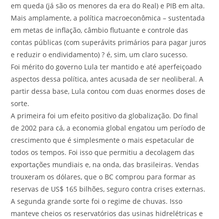
em queda (já são os menores da era do Real) e PIB em alta.
Mais amplamente, a política macroeconômica – sustentada
em metas de inflação, câmbio flutuante e controle das
contas públicas (com superávits primários para pagar juros
e reduzir o endividamento) ? é, sim, um claro sucesso.
Foi mérito do governo Lula ter mantido e até aperfeiçoado
aspectos dessa política, antes acusada de ser neoliberal. A
partir dessa base, Lula contou com duas enormes doses de
sorte.
A primeira foi um efeito positivo da globalização. Do final
de 2002 para cá, a economia global engatou um período de
crescimento que é simplesmente o mais espetacular de
todos os tempos. Foi isso que permitiu a decolagem das
exportações mundiais e, na onda, das brasileiras. Vendas
trouxeram os dólares, que o BC comprou para formar as
reservas de US$ 165 bilhões, seguro contra crises externas.
A segunda grande sorte foi o regime de chuvas. Isso
manteve cheios os reservatórios das usinas hidrelétricas e