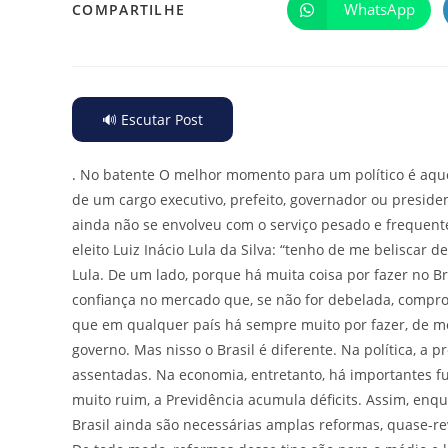
WhatsApp
COMPARTILHE
🔊 Escutar Post
.
No batente O melhor momento para um político é aquele
de um cargo executivo, prefeito, governador ou preside
ainda não se envolveu com o serviço pesado e frequen
eleito Luiz Inácio Lula da Silva: “tenho de me beliscar
Lula. De um lado, porque há muita coisa por fazer no Br
confiança no mercado que, se não for debelada, comprom
que em qualquer país há sempre muito por fazer, de mo
governo. Mas nisso o Brasil é diferente. Na política, a 
assentadas. Na economia, entretanto, há importantes fu
muito ruim, a Previdência acumula déficits. Assim, enqua
Brasil ainda são necessárias amplas reformas, quase-rev