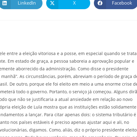
LinkedIn
X
Facebook
 entre a eleição vitoriosa e a posse, em especial quando se trata
nte. Em estado de graça, a pessoa saboreia a aprovação popular e
temente aborrecido da administração. Como disse o presidente
 de manhã”. As circunstâncias, porém, abreviam o período de graça d
asil. De outro, porque ele foi eleito em meio a uma enorme crise d
eterá todo o governo. Portanto, o serviço já começou. Alguns dir
do que não se justificaria a atual ansiedade em relação ao novo
própria eleição de Lula mostra que as instituições estão solidamente
ndamentos a lançar. Para citar apenas dois: o sistema tributário é
nto nos países estáveis é preciso apenas ajustar aqui e ali, no
olucionárias, digamos. Como, aliás, diz o próprio presidente eleito