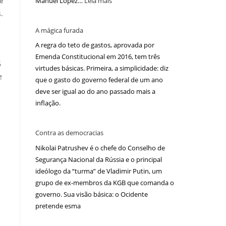
or
Manuel López…
Leia mais
.
A mágica furada
A regra do teto de gastos, aprovada por
Emenda Constitucional em 2016, tem três
5
virtudes básicas. Primeira, a simplicidade: diz
e
que o gasto do governo federal de um ano
deve ser igual ao do ano passado mais a
inflação.
Contra as democracias
Nikolai Patrushev é o chefe do Conselho de
Segurança Nacional da Rússia e o principal
ideólogo da “turma” de Vladimir Putin, um
grupo de ex-membros da KGB que comanda o
governo. Sua visão básica: o Ocidente
pretende esma