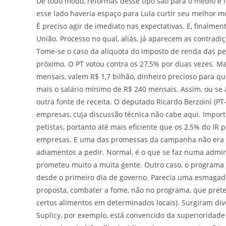
De todo modo, reformas desse tipo são para o médio e 
esse lado haveria espaço para Lula curtir seu melhor 
É preciso agir de imediato nas expectativas. E, finalm
União. Processo no qual, aliás, já aparecem as contradi
Tome-se o caso da alíquota do imposto de renda das pe
próximo. O PT votou contra os 27,5% por duas vezes. Ma
mensais, valem R$ 1,7 bilhão, dinheiro precioso para 
mais o salário mínimo de R$ 240 mensais. Assim, ou se
outra fonte de receita. O deputado Ricardo Berzoini (P
empresas, cuja discussão técnica não cabe aqui. Import
petistas, portanto até mais eficiente que os 2,5% do IR 
empresas. E uma das promessas da campanha não era ex
adiamentos a pedir. Normal, é o que se faz numa admini
prometeu muito a muita gente. Outro caso, o programa 
desde o primeiro dia de governo. Parecia uma esmagad
proposta, combater a fome, não no programa, que prete
certos alimentos em determinados locais). Surgiram di
Suplicy, por exemplo, está convencido da superioridad