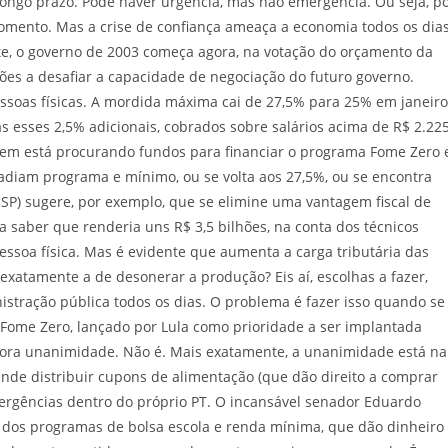
longo prazo. Pode haver urgência, mas não emergência. Ou seja, p
momento. Mas a crise de confiança ameaça a economia todos os dias
ente, o governo de 2003 começa agora, na votação do orçamento da
ções a desafiar a capacidade de negociação do futuro governo.
ssoas físicas. A mordida máxima cai de 27,5% para 25% em janeiro
s esses 2,5% adicionais, cobrados sobre salários acima de R$ 2.22
quem está procurando fundos para financiar o programa Fome Zero 
 adiam programa e mínimo, ou se volta aos 27,5%, ou se encontra
T-SP) sugere, por exemplo, que se elimine uma vantagem fiscal de
a saber que renderia uns R$ 3,5 bilhões, na conta dos técnicos
pessoa física. Mas é evidente que aumenta a carga tributária das
atamente a de desonerar a produção? Eis aí, escolhas a fazer,
stração pública todos os dias. O problema é fazer isso quando se
Fome Zero, lançado por Lula como prioridade a ser implantada
ora unanimidade. Não é. Mais exatamente, a unanimidade está na
nde distribuir cupons de alimentação (que dão direito a comprar
vergências dentro do próprio PT. O incansável senador Eduardo
e dos programas de bolsa escola e renda mínima, que dão dinheiro