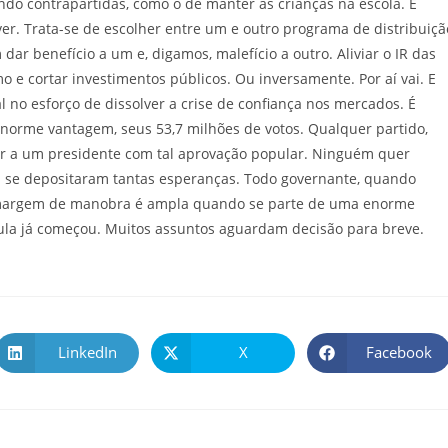
endo contrapartidas, como o de manter as crianças na escola. É
ver. Trata-se de escolher entre um e outro programa de distribuiçã
dar benefício a um e, digamos, malefício a outro. Aliviar o IR das
e cortar investimentos públicos. Ou inversamente. Por aí vai. E
 no esforço de dissolver a crise de confiança nos mercados. É
enorme vantagem, seus 53,7 milhões de votos. Qualquer partido,
or a um presidente com tal aprovação popular. Ninguém quer
l se depositaram tantas esperanças. Todo governante, quando
a margem de manobra é ampla quando se parte de uma enorme
ula já começou. Muitos assuntos aguardam decisão para breve.
LinkedIn
X
Facebook