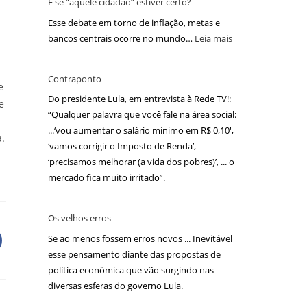
E se “aquele cidadão” estiver certo?
Esse debate em torno de inflação, metas e
bancos centrais ocorre no mundo…
Leia mais
Contraponto
e
Do presidente Lula, em entrevista à Rede TV!:
e
“Qualquer palavra que você fale na área social:
...‘vou aumentar o salário mínimo em R$ 0,10′,
a.
‘vamos corrigir o Imposto de Renda’,
‘precisamos melhorar (a vida dos pobres)’, ... o
mercado fica muito irritado”.
Os velhos erros
Se ao menos fossem erros novos ... Inevitável
esse pensamento diante das propostas de
política econômica que vão surgindo nas
diversas esferas do governo Lula.