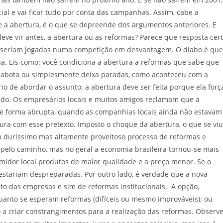
ial e vai ficar tudo por conta das campanhas. Assim, cabe a
e a abertura, é o que se depreende dos argumentos anteriores. E
deve vir antes, a abertura ou as reformas? Parece que resposta cer
s seriam jogadas numa competição em desvantagem. O diabo é que
na. Eis como: você condiciona a abertura a reformas que sabe que
 sabota ou simplesmente deixa paradas, como aconteceu com a
ário de abordar o assunto: a abertura deve ser feita porque ela forç
ntido. Os empresários locais e muitos amigos reclamam que a
a de forma abrupta, quando as companhias locais ainda não estavam
ura com esse pretexto. Imposto o choque da abertura, o que se viu
m duríssimo mas altamente proveitoso processo de reformas e
 pelo caminho, mas no geral a economia brasileira tornou-se mais
idor local produtos de maior qualidade e a preço menor. Se o
estariam despreparadas. Por outro lado, é verdade que a nova
o das empresas e sim de reformas institucionais. A opção,
uanto se esperam reformas (difíceis ou mesmo improváveis); ou
a criar constrangimentos para a realização das reformas. Observ