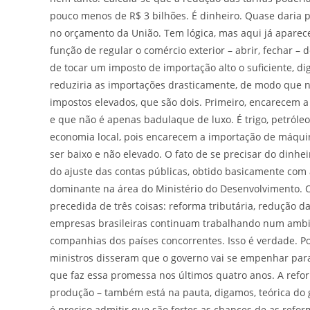
pouco menos de R$ 3 bilhões. É dinheiro. Quase daria 
no orçamento da União. Tem lógica, mas aqui já aparec
função de regular o comércio exterior – abrir, fechar – 
de tocar um imposto de importação alto o suficiente, di
reduziria as importações drasticamente, de modo que n
impostos elevados, que são dois. Primeiro, encarecem 
e que não é apenas badulaque de luxo. É trigo, petróleo, 
economia local, pois encarecem a importação de máquin
ser baixo e não elevado. O fato de se precisar do din
do ajuste das contas públicas, obtido basicamente co
dominante na área do Ministério do Desenvolvimento. O
precedida de três coisas: reforma tributária, redução da
empresas brasileiras continuam trabalhando num ambie
companhias dos países concorrentes. Isso é verdade. P
ministros disseram que o governo vai se empenhar para 
que faz essa promessa nos últimos quatro anos. A refor
produção – também está na pauta, digamos, teórica do 
é preciso admitir que são fortes as chances de as ref