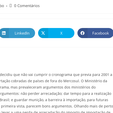
obo
0 Comentários
LinkedIn
X
Facebook
decidiu que não vai cumprir o cronograma que previa para 2001 a
rtação cobradas de países de fora do Mercosul. O Ministério da
grama, mas prevaleceram argumentos dos ministérios do
argumentos: não perder arrecadação; dar tempo para a realização
asil; e guardar munição, a barreira à importação, para futuras
À primeira vista, parecem bons argumentos. Olhando mais de perto
ia levar a uma perda de arrecadação do imposto de importação de