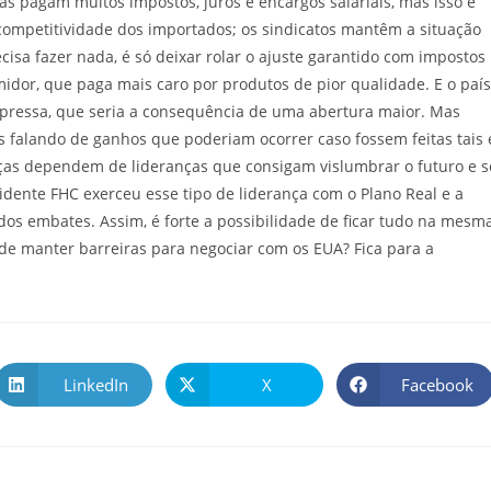
as pagam muitos impostos, juros e encargos salariais, mas isso é
ompetitividade dos importados; os sindicatos mantêm a situação
isa fazer nada, é só deixar rolar o ajuste garantido com impostos
dor, que paga mais caro por produtos de pior qualidade. E o país
epressa, que seria a consequência de uma abertura maior. Mas
 falando de ganhos que poderiam ocorrer caso fossem feitas tais 
danças dependem de lideranças que consigam vislumbrar o futuro e s
idente FHC exerceu esse tipo de liderança com o Plano Real e a
os embates. Assim, é forte a possibilidade de ficar tudo na mesm
de manter barreiras para negociar com os EUA? Fica para a
LinkedIn
X
Facebook