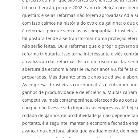
tchau e benção, porque 2002 é ano de eleição presidenc
questão: e se as reformas não forem aprovadas? Adia-s
com isso caímos na história do ovo e da galinha: o que 
é reformas, porque sem elas as companhias brasileira
tal postura tende a se transformar numa proteção eter
não serão feitas. Ou a reformas que o próprio governo
reforma tributária. Isso torna interessante o viés contr
a realização das reformas. Isso é um risco, mas faz se
abertura da economia brasileira, nos anos 90, foi feit
preparadas. Mas durante anos e anos se adiava a abert
As empresas brasileiras correram atrás e entraram nu
ganhos de produtividade e de eficiência. Muitas caíram
competitiva, mais contemporânea, oferecendo ao consum
choque não tivesse sido imposto, as empresas até hoje 
rodada de ganhos de produtividade já não depende tant
portanto, é a seguinte: manter a economia fechada enq
avançar na abertura, ainda que gradualmente, de modo 