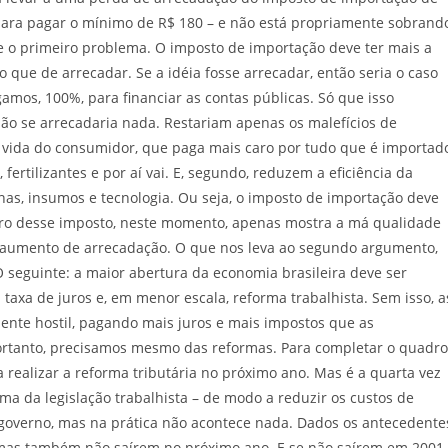
para pagar o mínimo de R$ 180 – e não está propriamente sobrand
e o primeiro problema. O imposto de importação deve ter mais a
do que de arrecadar. Se a idéia fosse arrecadar, então seria o caso
gamos, 100%, para financiar as contas públicas. Só que isso
ão se arrecadaria nada. Restariam apenas os malefícios de
a vida do consumidor, que paga mais caro por tudo que é importad
fertilizantes e por aí vai. E, segundo, reduzem a eficiência da
as, insumos e tecnologia. Ou seja, o imposto de importação deve
heiro desse imposto, neste momento, apenas mostra a má qualidade
m aumento de arrecadação. O que nos leva ao segundo argumento,
 seguinte: a maior abertura da economia brasileira deve ser
 taxa de juros e, em menor escala, reforma trabalhista. Sem isso, a
nte hostil, pagando mais juros e mais impostos que as
ortanto, precisamos mesmo das reformas. Para completar o quadro
realizar a reforma tributária no próximo ano. Mas é a quarta vez
ma da legislação trabalhista – de modo a reduzir os custos de
governo, mas na prática não acontece nada. Dados os antecedente
ormas também não saírem no próximo ano. E se não saírem em 2001,