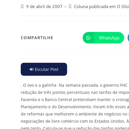
9 de abril de 2007
Coluna publicada em O Gl
WhatsApp
COMPARTILHE
🔊 Escutar Post
.
O ovo e a galinha Na semana passada, o governo FHC 
redução de três pontos percentuais nas tarifas de impo
Fazenda e o Banco Central pretendiam manter o crono
Planejamento e do Desenvolvimento. Foram três esses 
de reformas que melhorem o ambiente de negócios no Br
negociações de livre comércio com os Estados Unidos. 
nem tanto. Calcula-se que a redução das tarifas poder