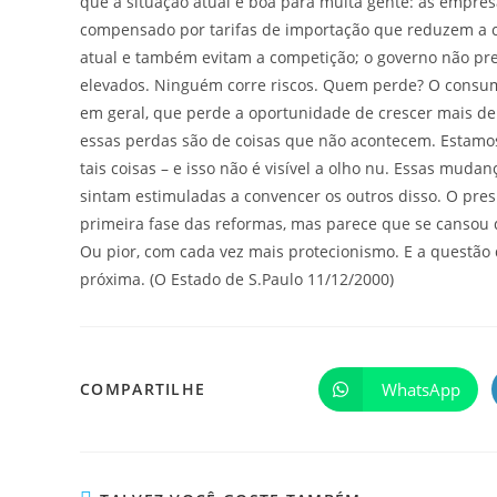
que a situação atual é boa para muita gente: as empres
compensado por tarifas de importação que reduzem a c
atual e também evitam a competição; o governo não prec
elevados. Ninguém corre riscos. Quem perde? O consumi
em geral, que perde a oportunidade de crescer mais d
essas perdas são de coisas que não acontecem. Estamos
tais coisas – e isso não é visível a olho nu. Essas mu
sintam estimuladas a convencer os outros disso. O pres
primeira fase das reformas, mas parece que se cansou d
Ou pior, com cada vez mais protecionismo. E a questão 
próxima. (O Estado de S.Paulo 11/12/2000)
WhatsApp
COMPARTILHE