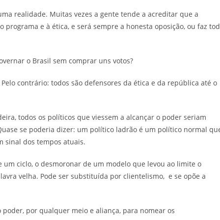
a realidade. Muitas vezes a gente tende a acreditar que a
ao programa e à ética, e será sempre a honesta oposição, ou faz to
governar o Brasil sem comprar uns votos?
elo contrário: todos são defensores da ética e da república até o
eira, todos os políticos que viessem a alcançar o poder seriam
se se poderia dizer: um político ladrão é um político normal qu
 sinal dos tempos atuais.
de um ciclo, o desmoronar de um modelo que levou ao limite o
lavra velha. Pode ser substituída por clientelismo, e se opõe a
a o poder, por qualquer meio e aliança, para nomear os