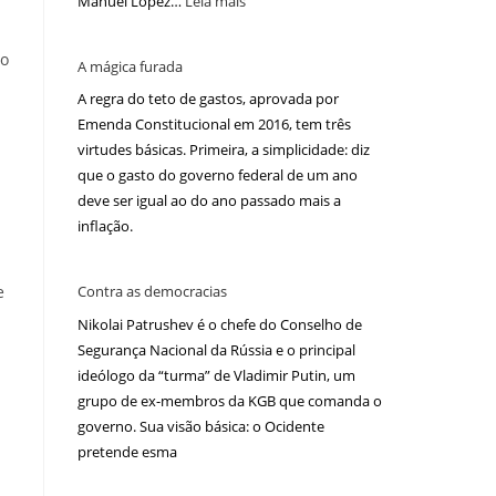
Manuel López…
Leia mais
do
A mágica furada
A regra do teto de gastos, aprovada por
Emenda Constitucional em 2016, tem três
virtudes básicas. Primeira, a simplicidade: diz
que o gasto do governo federal de um ano
deve ser igual ao do ano passado mais a
inflação.
e
Contra as democracias
Nikolai Patrushev é o chefe do Conselho de
Segurança Nacional da Rússia e o principal
ideólogo da “turma” de Vladimir Putin, um
grupo de ex-membros da KGB que comanda o
governo. Sua visão básica: o Ocidente
pretende esma