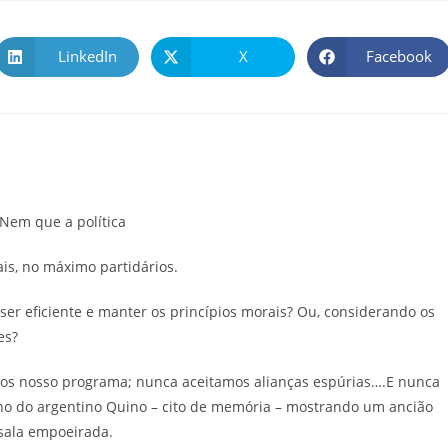
LinkedIn
X
Facebook
 Nem que a política
ais, no máximo partidários.
l ser eficiente e manter os princípios morais? Ou, considerando os
es?
s nosso programa; nunca aceitamos alianças espúrias….E nunca
o do argentino Quino – cito de memória – mostrando um ancião
sala empoeirada.