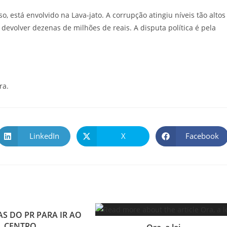
, está envolvido na Lava-jato. A corrupção atingiu níveis tão altos
volver dezenas de milhões de reais. A disputa política é pela
ra.
LinkedIn
X
Facebook
AS DO PR PARA IR AO
CENTRO