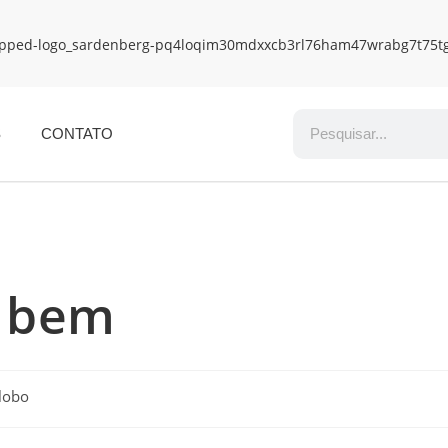
S
CONTATO
r bem
lobo