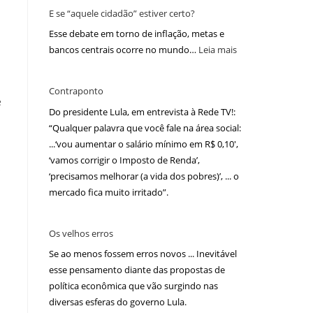
E se “aquele cidadão” estiver certo?
Esse debate em torno de inflação, metas e
bancos centrais ocorre no mundo…
Leia mais
Contraponto
e
Do presidente Lula, em entrevista à Rede TV!:
“Qualquer palavra que você fale na área social:
...‘vou aumentar o salário mínimo em R$ 0,10′,
‘vamos corrigir o Imposto de Renda’,
s
‘precisamos melhorar (a vida dos pobres)’, ... o
mercado fica muito irritado”.
Os velhos erros
Se ao menos fossem erros novos ... Inevitável
esse pensamento diante das propostas de
política econômica que vão surgindo nas
diversas esferas do governo Lula.