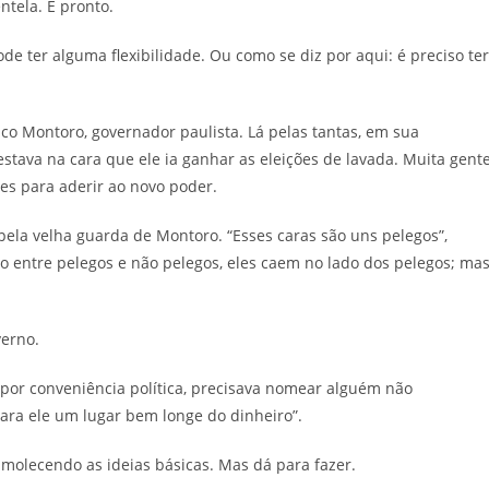
ntela. E pronto.
ode ter alguma flexibilidade. Ou como se diz por aqui: é preciso ter
nco Montoro, governador paulista. Lá pelas tantas, em sua
ava na cara que ele ia ganhar as eleições de lavada. Muita gent
es para aderir ao novo poder.
 pela velha guarda de Montoro. “Esses caras são uns pelegos”,
o entre pelegos e não pelegos, eles caem no lado dos pelegos; ma
verno.
or conveniência política, precisava nomear alguém não
ara ele um lugar bem longe do dinheiro”.
amolecendo as ideias básicas. Mas dá para fazer.