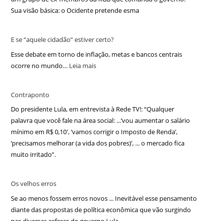
Sua visão básica: o Ocidente pretende esma
E se “aquele cidadão” estiver certo?
Esse debate em torno de inflação, metas e bancos centrais
ocorre no mundo…
Leia mais
Contraponto
Do presidente Lula, em entrevista à Rede TV!: “Qualquer
palavra que você fale na área social: ...‘vou aumentar o salário
mínimo em R$ 0,10′, ‘vamos corrigir o Imposto de Renda’,
‘precisamos melhorar (a vida dos pobres)’, ... o mercado fica
muito irritado”.
Os velhos erros
Se ao menos fossem erros novos ... Inevitável esse pensamento
diante das propostas de política econômica que vão surgindo
nas diversas esferas do governo Lula.