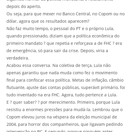
depois do aperto.
Ou seja, para que mexer no Banco Central, no Copom ou no
dólar, agora que os resultados aparecem?
Não faz muito tempo, o pessoal do PT e o próprio Lula,
quando pressionado, diziam que a política econômica do
primeiro mandato ? que repetia e reforçava a de FHC ? era
de emergência, só para sair da crise. Depois, viria a
verdadeira.
Acabou essa conversa. Na coletiva de terça, Lula não
apenas garantiu que nada muda como fez o movimento
final para confiscar essa política. Metas de inflação, câmbio
flutuante, ajuste das contas públicas, superávit primário, foi
tudo inventado na era FHC. Agora, tudo pertence a Lula.
E ? quer saber? ? por merecimento. Primeiro, porque Lula
resistiu a enormes pressões para mudá-la. Lembrou que o
Copom elevou juros na véspera da eleição municipal de
2004, para horror dos companheiros, que ligavam pedindo
intervenção no BC. E segundo, porque ninguém antes