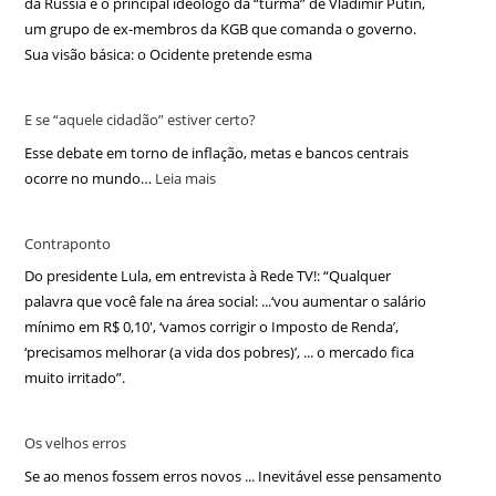
da Rússia e o principal ideólogo da “turma” de Vladimir Putin,
um grupo de ex-membros da KGB que comanda o governo.
Sua visão básica: o Ocidente pretende esma
E se “aquele cidadão” estiver certo?
Esse debate em torno de inflação, metas e bancos centrais
ocorre no mundo…
Leia mais
Contraponto
Do presidente Lula, em entrevista à Rede TV!: “Qualquer
palavra que você fale na área social: ...‘vou aumentar o salário
mínimo em R$ 0,10′, ‘vamos corrigir o Imposto de Renda’,
‘precisamos melhorar (a vida dos pobres)’, ... o mercado fica
muito irritado”.
Os velhos erros
Se ao menos fossem erros novos ... Inevitável esse pensamento