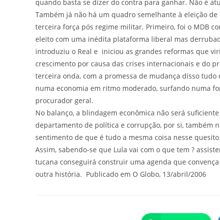
quando basta se dizer do contra para ganhar. Não é at
Também já não há um quadro semelhante à eleição de L
terceira força pós regime militar. Primeiro, foi o MDB c
eleito com uma inédita plataforma liberal mas derruba
introduziu o Real e iniciou as grandes reformas que vi
crescimento por causa das crises internacionais e do pró
terceira onda, com a promessa de mudança disso tudo qu
numa economia em ritmo moderado, surfando numa fort
procurador geral.
No balanço, a blindagem econômica não será suficiente 
departamento de política e corrupção, por si, também n
sentimento de que é tudo a mesma coisa nesse quesi
Assim, sabendo-se que Lula vai com o que tem ? assiste
tucana conseguirá construir uma agenda que convença o
outra história. Publicado em O Globo, 13/abril/2006