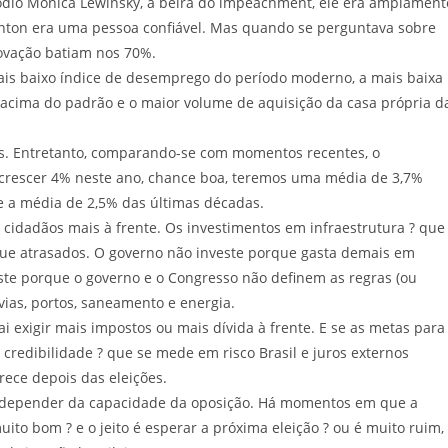
isódio Mônica Lewinsky, à beira do impeachment, ele era amplament
inton era uma pessoa confiável. Mas quando se perguntava sobre
provação batiam nos 70%.
mais baixo índice de desemprego do período moderno, a mais baixa
 acima do padrão e o maior volume de aquisição da casa própria d
es. Entretanto, comparando-se com momentos recentes, o
crescer 4% neste ano, chance boa, teremos uma média de 3,7%
 que a média de 2,5% das últimas décadas.
 cidadãos mais à frente. Os investimentos em infraestrutura ? que
ue atrasados. O governo não investe porque gasta demais em
este porque o governo e o Congresso não definem as regras (ou
ovias, portos, saneamento e energia.
ai exigir mais impostos ou mais dívida à frente. E se as metas para
credibilidade ? que se mede em risco Brasil e juros externos
arece depois das eleições.
ai depender da capacidade da oposição. Há momentos em que a
to bom ? e o jeito é esperar a próxima eleição ? ou é muito ruim,