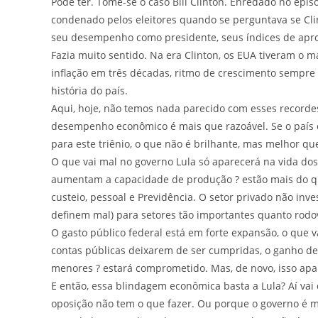
Pode ter. Tome-se o caso Bill Clinton. Enredado no ep
condenado pelos eleitores quando se perguntava se Cl
seu desempenho como presidente, seus índices de a
Fazia muito sentido. Na era Clinton, os EUA tiveram o 
inflação em três décadas, ritmo de crescimento sempre
história do país.
Aqui, hoje, não temos nada parecido com esses record
desempenho econômico é mais que razoável. Se o país 
para este triênio, o que não é brilhante, mas melhor
O que vai mal no governo Lula só aparecerá na vida dos
aumentam a capacidade de produção ? estão mais do q
custeio, pessoal e Previdência. O setor privado não inv
definem mal) para setores tão importantes quanto rod
O gasto público federal está em forte expansão, o que v
contas públicas deixarem de ser cumpridas, o ganho de 
menores ? estará comprometido. Mas, de novo, isso ap
E então, essa blindagem econômica basta a Lula? Aí v
oposição não tem o que fazer. Ou porque o governo é mui