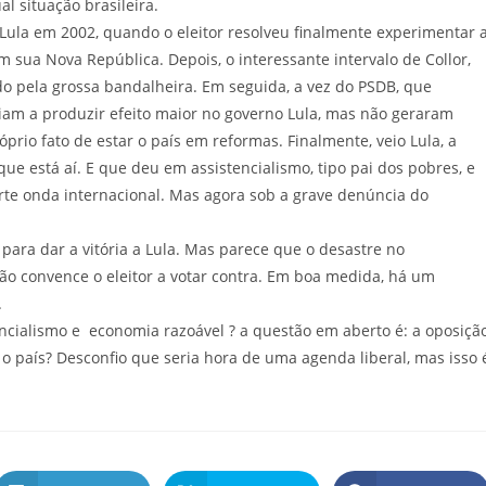
ual situação brasileira.
ula em 2002, quando o eleitor resolveu finalmente experimentar 
om sua Nova República. Depois, o interessante intervalo de Collor,
do pela grossa bandalheira. Em seguida, a vez do PSDB, que
riam a produzir efeito maior no governo Lula, mas não geraram
prio fato de estar o país em reformas. Finalmente, veio Lula, a
e está aí. E que deu em assistencialismo, tipo pai dos pobres, e
e onda internacional. Mas agora sob a grave denúncia do
para dar a vitória a Lula. Mas parece que o desastre no
ão convence o eleitor a votar contra. Em boa medida, há um
to.
ncialismo e economia razoável ? a questão em aberto é: a oposiçã
 país? Desconfio que seria hora de uma agenda liberal, mas isso 