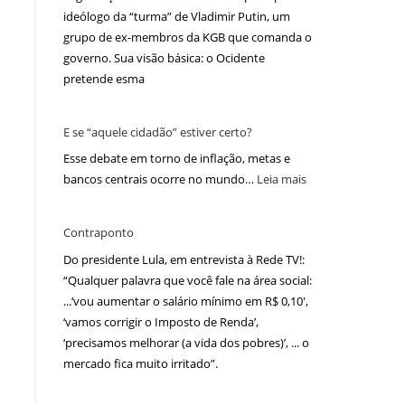
ideólogo da “turma” de Vladimir Putin, um
grupo de ex-membros da KGB que comanda o
governo. Sua visão básica: o Ocidente
pretende esma
E se “aquele cidadão” estiver certo?
Esse debate em torno de inflação, metas e
bancos centrais ocorre no mundo…
Leia mais
Contraponto
Do presidente Lula, em entrevista à Rede TV!:
“Qualquer palavra que você fale na área social:
...‘vou aumentar o salário mínimo em R$ 0,10′,
‘vamos corrigir o Imposto de Renda’,
‘precisamos melhorar (a vida dos pobres)’, ... o
mercado fica muito irritado”.