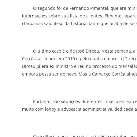
O segundo foi de Fernando Pimentel, que era minis
informações sobre sua lista de clientes. Pimentel, apa
claro, mas saiu ileso da história, tanto que acaba de se
O último caso é o de José Dirceu. Nesta semana, a re
Corrêa, assinado em 2010 e pelo qual a empresa JD rece
Dirceu já era ex-ministro e réu no processo do mensalã
embora possa ser de novo. Mas a Camargo Corrêa ainda
Portanto, são situações diferentes, mas o enredo é 
muito com lobby e advocacia administrativa, dedicada 
Consultoria pode ser coisa séria. Há contratos, nos qu