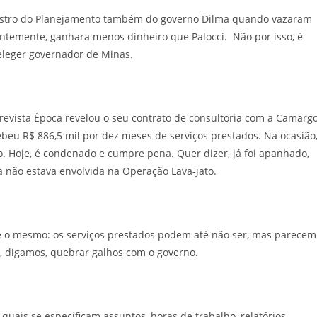
tro do Planejamento também do governo Dilma quando vazaram
rentemente, ganhara menos dinheiro que Palocci. Não por isso, é
 eleger governador de Minas.
vista Época revelou o seu contrato de consultoria com a Camarg
beu R$ 886,5 mil por dez meses de serviços prestados. Na ocasião
o. Hoje, é condenado e cumpre pena. Quer dizer, já foi apanhado,
 não estava envolvida na Operação Lava-jato.
o mesmo: os serviços prestados podem até não ser, mas parecem
a, digamos, quebrar galhos com o governo.
ais se especificam assuntos, horas de trabalho, relatórios,