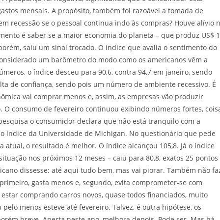
astos mensais. A propósito, também foi razoável a tomada de
 em recessão se o pessoal continua indo às compras? Houve alívio 
mento é saber se a maior economia do planeta – que produz US$ 
 porém, saiu um sinal trocado. O índice que avalia o sentimento do
 considerado um barômetro do modo como os americanos vêm a
úmeros, o índice desceu para 90,6, contra 94,7 em janeiro, sendo
alta de confiança, sendo pois um número de ambiente recessivo. É
nômica vai comprar menos e, assim, as empresas vão produzir
o. O consumo de fevereiro continuou exibindo números fortes, cois
esquisa o consumidor declara que não está tranquilo com a
o índice da Universidade de Michigan. No questionário que pede
 atual, o resultado é melhor. O índice alcançou 105,8. Já o índice
ituação nos próximos 12 meses – caiu para 80,8, exatos 25 pontos
ricano dissesse: até aqui tudo bem, mas vai piorar. Também não fa
le, primeiro, gasta menos e, segundo, evita comprometer-se com
 estar comprando carros novos, quase todos financiados, muito
elo menos esteve até fevereiro. Talvez, é outra hipótese, os
orém breve. Aperta neste ano, melhora depois. Pode ser. Mas há