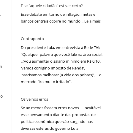
E se “aquele cidadão” estiver certo?
.
Esse debate em torno de inflação, metas e
bancos centrais ocorre no mundo…
Leia mais
o
Contraponto
Do presidente Lula, em entrevista à Rede TV!:
“Qualquer palavra que você fale na área social:
...‘vou aumentar o salário mínimo em R$ 0,10′,
m
‘vamos corrigir o Imposto de Renda’,
‘precisamos melhorar (a vida dos pobres)’, ... o
mercado fica muito irritado”.
ão
Os velhos erros
Se ao menos fossem erros novos ... Inevitável
esse pensamento diante das propostas de
política econômica que vão surgindo nas
diversas esferas do governo Lula.