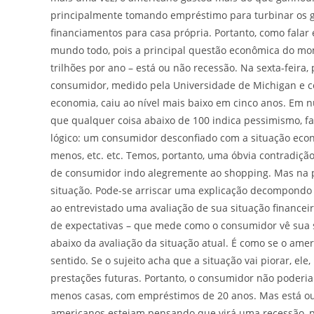
principalmente tomando empréstimo para turbinar os g
financiamentos para casa própria. Portanto, como falar
mundo todo, pois a principal questão econômica do mo
trilhões por ano – está ou não recessão. Na sexta-feira,
consumidor, medido pela Universidade de Michigan e
economia, caiu ao nível mais baixo em cinco anos. Em n
que qualquer coisa abaixo de 100 indica pessimismo, f
lógico: um consumidor desconfiado com a situação eco
menos, etc. etc. Temos, portanto, uma óbvia contradiçã
de consumidor indo alegremente ao shopping. Mas na p
situação. Pode-se arriscar uma explicação decompondo 
ao entrevistado uma avaliação de sua situação financeira
de expectativas – que mede como o consumidor vê sua s
abaixo da avaliação da situação atual. É como se o ame
sentido. Se o sujeito acha que a situação vai piorar, e
prestações futuras. Portanto, o consumidor não poderia
menos casas, com empréstimos de 20 anos. Mas está ou p
americanos estejam pensando que virá uma recessão, p