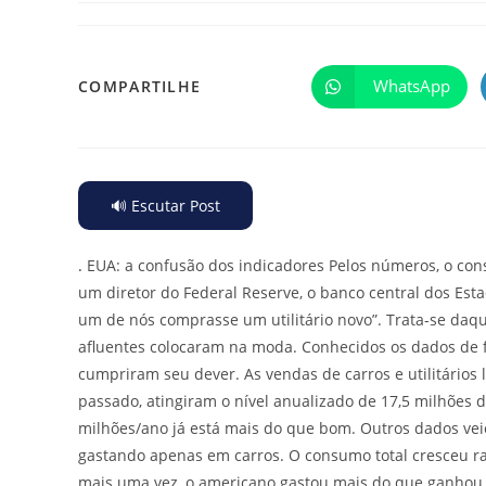
WhatsApp
COMPARTILHE
🔊 Escutar Post
.
EUA: a confusão dos indicadores Pelos números, o con
um diretor do Federal Reserve, o banco central dos Est
um de nós comprasse um utilitário novo”. Trata-se daque
afluentes colocaram na moda. Conhecidos os dados de f
cumpriram seu dever. As vendas de carros e utilitári
passado, atingiram o nível anualizado de 17,5 milhões d
milhões/ano já está mais do que bom. Outros dados ve
gastando apenas em carros. O consumo total cresceu ra
mais uma vez, o americano gastou mais do que ganhou. 