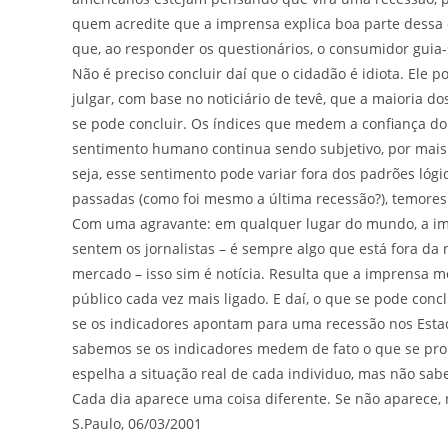
quem acredite que a imprensa explica boa parte dessa 
que, ao responder os questionários, o consumidor guia-
Não é preciso concluir daí que o cidadão é idiota. Ele
julgar, com base no noticiário de tevê, que a maioria do
se pode concluir. Os índices que medem a confiança do
sentimento humano continua sendo subjetivo, por mais 
seja, esse sentimento pode variar fora dos padrões lógic
passadas (como foi mesmo a última recessão?), temores 
Com uma agravante: em qualquer lugar do mundo, a imp
sentem os jornalistas – é sempre algo que está fora d
mercado – isso sim é notícia. Resulta que a imprensa 
público cada vez mais ligado. E daí, o que se pode co
se os indicadores apontam para uma recessão nos Esta
sabemos se os indicadores medem de fato o que se pr
espelha a situação real de cada individuo, mas não sa
Cada dia aparece uma coisa diferente. Se não aparece,
S.Paulo, 06/03/2001