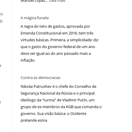
Manuel López…
Leia mais
no
A mágica furada
10
A regra do teto de gastos, aprovada por
Emenda Constitucional em 2016, tem três
virtudes básicas. Primeira, a simplicidade: diz
que o gasto do governo federal de um ano
deve ser igual ao do ano passado mais a
inflação.
a
Contra as democracias
Nikolai Patrushev é o chefe do Conselho de
Segurança Nacional da Rússia e o principal
ideólogo da “turma” de Vladimir Putin, um
z
grupo de ex-membros da KGB que comanda o
governo. Sua visão básica: o Ocidente
pretende esma