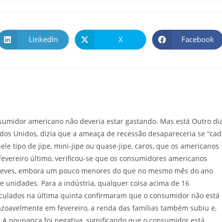
LinkedIn
X
Facebook
sumidor americano não deveria estar gastando. Mas está Outro dia
ados Unidos, dizia que a ameaça de recessão desapareceria se “ca
le tipo de jipe, mini-jipe ou quase-jipe, caros, que os americanos
evereiro último, verificou-se que os consumidores americanos
os leves, embora um pouco menores do que no mesmo mês do ano
e unidades. Para a indústria, qualquer coisa acima de 16
iculados na última quinta confirmaram que o consumidor não está
zoavelmente em fevereiro, a renda das famílias também subiu e,
A poupança foi negativa, significando que o consumidor está