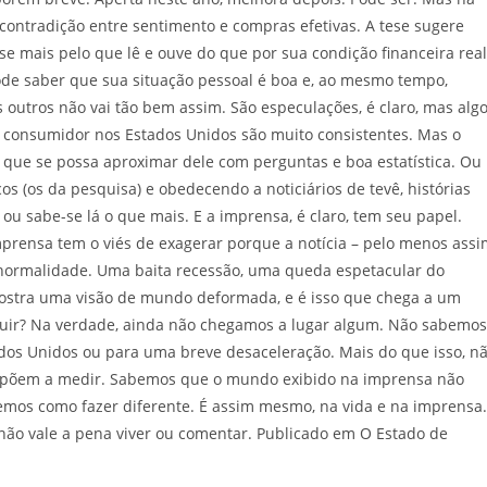
contradição entre sentimento e compras efetivas. A tese sugere
se mais pelo que lê e ouve do que por sua condição financeira real
 pode saber que sua situação pessoal é boa e, ao mesmo tempo,
s outros não vai tão bem assim. São especulações, é claro, mas alg
 consumidor nos Estados Unidos são muito consistentes. Mas o
que se possa aproximar dele com perguntas e boa estatística. Ou
os (os da pesquisa) e obedecendo a noticiários de tevê, histórias
ou sabe-se lá o que mais. E a imprensa, é claro, tem seu papel.
rensa tem o viés de exagerar porque a notícia – pelo menos assi
a normalidade. Uma baita recessão, uma queda espetacular do
mostra uma visão de mundo deformada, e é isso que chega a um
ncluir? Na verdade, ainda não chegamos a lugar algum. Não sabemos
dos Unidos ou para uma breve desaceleração. Mais do que isso, n
opõem a medir. Sabemos que o mundo exibido na imprensa não
bemos como fazer diferente. É assim mesmo, na vida e na imprensa.
 não vale a pena viver ou comentar. Publicado em O Estado de