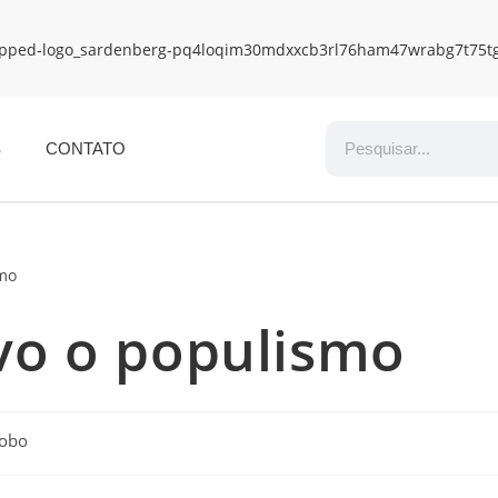
S
CONTATO
vo o populismo
lobo