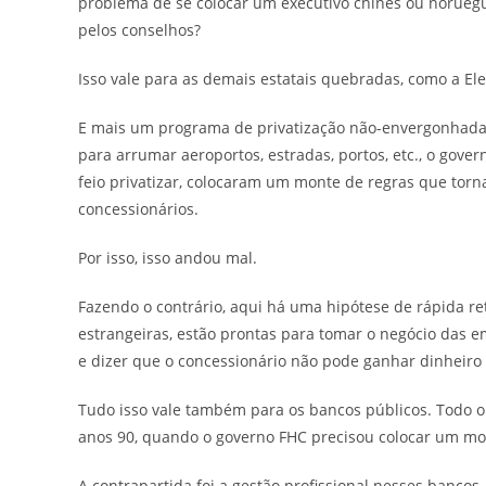
problema de se colocar um executivo chinês ou norue
pelos conselhos?
Isso vale para as demais estatais quebradas, como a Ele
E mais um programa de privatização não-envergonhad
para arrumar aeroportos, estradas, portos, etc., o gover
feio privatizar, colocaram um monte de regras que tor
concessionários.
Por isso, isso andou mal.
Fazendo o contrário, aqui há uma hipótese de rápida r
estrangeiras, estão prontas para tomar o negócio das e
e dizer que o concessionário não pode ganhar dinheiro
Tudo isso vale também para os bancos públicos. Todo o
anos 90, quando o governo FHC precisou colocar um mon
A contrapartida foi a gestão profissional nesses banc