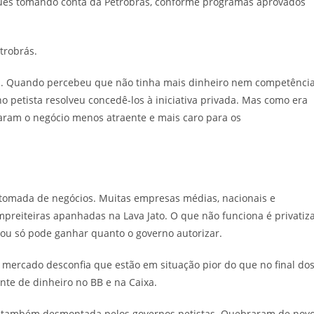
guês tomando conta da Petrobrás, conforme programas aprovados
trobrás.
a. Quando percebeu que não tinha mais dinheiro nem competênci
no petista resolveu concedê-los à iniciativa privada. Mas como era
naram o negócio menos atraente e mais caro para os
etomada de negócios. Muitas empresas médias, nacionais e
mpreiteiras apanhadas na Lava Jato. O que não funciona é privatiz
 ou só pode ganhar quanto o governo autorizar.
 mercado desconfia que estão em situação pior do que no final do
te de dinheiro no BB e na Caixa.
os, também desmontada pelos governos petistas. Quebraram de novo