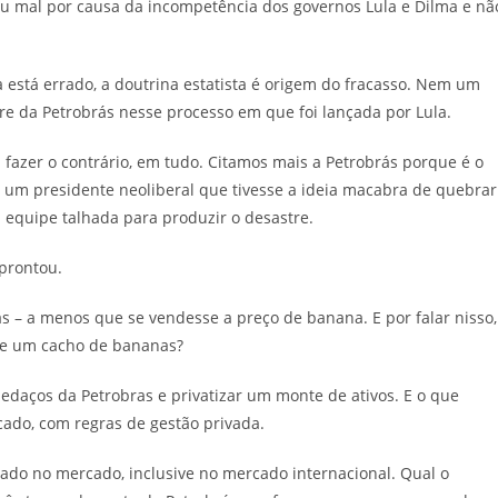
saiu mal por causa da incompetência dos governos Lula e Dilma e nã
 está errado, a doutrina estatista é origem do fracasso. Nem um
tre da Petrobrás nesse processo em que foi lançada por Lula.
 fazer o contrário, em tudo. Citamos mais a Petrobrás porque é o
: um presidente neoliberal que tivesse a ideia macabra de quebrar
a equipe talhada para produzir o desastre.
aprontou.
rás – a menos que se vendesse a preço de banana. E por falar nisso,
ue um cacho de bananas?
edaços da Petrobras e privatizar um monte de ativos. E o que
cado, com regras de gestão privada.
do no mercado, inclusive no mercado internacional. Qual o