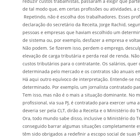
reduzir custos trabalhistas, passaram a exigir que part
de tal modo que, em certas profissões ou atividades, a
Repetindo, não é escolha dos trabalhadores. Esses profi
declaração do secretário da Receita, Jorge Rachid, seg
pessoas e empresas que haviam escolhido um determinad
de sistema ou, por exemplo, desfazer a empresa e volt
Não podem. Se fizerem isso, perdem o emprego, desculpe
elevação de carga tributária e perda real de renda. Nã
custos tributários para o contratante. Os salários, quer
determinada pelo mercado e os contratos são anuais
Há aqui outro equívoco de interpretação. Entende-se n
determinado. Por exemplo, um jornalista contratado p
Tem isso, mas não é o mais a situação dominante. No m
profissional, via sua PJ, é contratado para exercer uma
deveria ser pela CLT, dirão a Receita e o Ministério d
Ora, todo mundo sabe disso, inclusive o Ministério do 
conseguido barrar algumas situações completamente esd
têm sido obrigados a redefinir a escopo social de suas