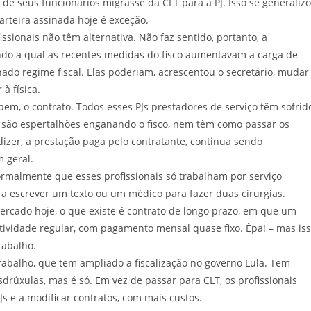
e de seus funcionários migrasse da CLT para a PJ. Isso se generaliz
 carteira assinada hoje é exceção.
ssionais não têm alternativa. Não faz sentido, portanto, a
undo a qual as recentes medidas do fisco aumentavam a carga de
o regime fiscal. Elas poderiam, acrescentou o secretário, mudar
ar à física.
m, o contrato. Todos esses PJs prestadores de serviço têm sofrid
o são espertalhões enganando o fisco, nem têm como passar os
 dizer, a prestação paga pelo contratante, continua sendo
 em geral.
ormalmente que esses profissionais só trabalham por serviço
ara escrever um texto ou um médico para fazer duas cirurgias.
ercado hoje, o que existe é contrato de longo prazo, em que um
 atividade regular, com pagamento mensal quase fixo. Êpa! – mas is
o Trabalho.
Trabalho, que tem ampliado a fiscalização no governo Lula. Tem
rúxulas, mas é só. Em vez de passar para CLT, os profissionais
 PJs e a modificar contratos, com mais custos.