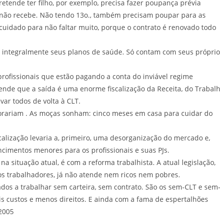
tende ter filho, por exemplo, precisa fazer poupança prévia
 não recebe. Não tendo 13o., também precisam poupar para as
 cuidado para não faltar muito, porque o contrato é renovado todo
r integralmente seus planos de saúde. Só contam com seus próprio
profissionais que estão pagando a conta do inviável regime
tende que a saída é uma enorme fiscalização da Receita, do Trabal
 levar todos de volta à CLT.
adorariam . As moças sonham: cinco meses em casa para cuidar do
lização levaria a, primeiro, uma desorganização do mercado e,
ncimentos menores para os profissionais e suas PJs.
 situação atual, é com a reforma trabalhista. A atual legislação,
 os trabalhadores, já não atende nem ricos nem pobres.
os a trabalhar sem carteira, sem contrato. São os sem-CLT e sem
ais custos e menos direitos. E ainda com a fama de espertalhões
/2005