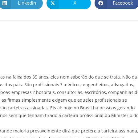
LinkedIn
X
Facebook
ças na faixa dos 35 anos, eles nem saberão do que se trata. Não qu
s dos pais. São profissionais ? médicos, engenheiros, advogados,
m boas empresas ? hospitais, consultorias, escritórios, companhias d
s as firmas simplesmente exigem que aqueles profissionais se
o carteiras assinadas. Eis aí: hoje no Brasil há pessoas gerando
nos sem que tenham tirado a carteira profissional do Ministério d
rande maioria provavelmente dirá que prefere a carteira assinada,