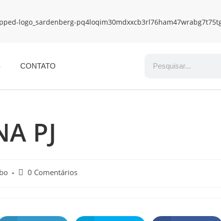
S
CONTATO
A PJ
obo
0 Comentários