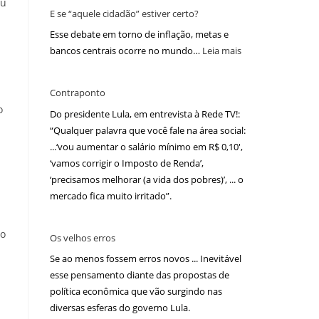
ou
E se “aquele cidadão” estiver certo?
Esse debate em torno de inflação, metas e
bancos centrais ocorre no mundo…
Leia mais
Contraponto
o
Do presidente Lula, em entrevista à Rede TV!:
“Qualquer palavra que você fale na área social:
...‘vou aumentar o salário mínimo em R$ 0,10′,
‘vamos corrigir o Imposto de Renda’,
‘precisamos melhorar (a vida dos pobres)’, ... o
mercado fica muito irritado”.
so
Os velhos erros
Se ao menos fossem erros novos ... Inevitável
esse pensamento diante das propostas de
política econômica que vão surgindo nas
diversas esferas do governo Lula.