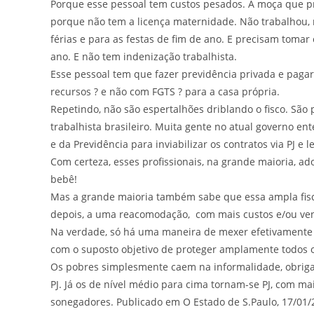
Porque esse pessoal tem custos pesados. A moça que pre
porque não tem a licença maternidade. Não trabalhou,
férias e para as festas de fim de ano. E precisam tomar
ano. E não tem indenização trabalhista.
Esse pessoal tem que fazer previdência privada e paga
recursos ? e não com FGTS ? para a casa própria.
Repetindo, não são espertalhões driblando o fisco. São 
trabalhista brasileiro. Muita gente no atual governo en
e da Previdência para inviabilizar os contratos via PJ e
Com certeza, esses profissionais, na grande maioria, 
bebê!
Mas a grande maioria também sabe que essa ampla fisca
depois, a uma reacomodação, com mais custos e/ou ve
Na verdade, só há uma maneira de mexer efetivamente na
com o suposto objetivo de proteger amplamente todos
Os pobres simplesmente caem na informalidade, obrigad
PJ. Já os de nível médio para cima tornam-se PJ, com m
sonegadores. Publicado em O Estado de S.Paulo, 17/01