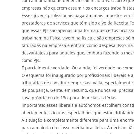
com a montanha de benefícios ali incluídos. Ocorre que
empresas não querem assumir os encargos trabalhista
Esses jovens profissionais pagaram mais impostos em 2
prestadoras de serviços que têm sido alvo da Receita F
que essas PJs são apenas uma forma que certos profissi
trabalham na física, vivem na física e são empresas só n
faturadas na empresa e entram como despesa. Isso, na o
desvantajosa para aqueles que, embora fazendo a mesm
como PJs.
É parcialmente verdade. Ou ainda, foi verdade no c
O esquema foi inaugurado por profissionais liberais
tributárias de constituir empresas. Valia especialmente
de poupança. Gente, em resumo, que nunca vai precisa
casa própria ou do 13o. para financiar as férias.
Importante: esses liberais e autônomos escolhem consti
abertamente, são uns espertalhões que estão dribland
A situação é completamente diferente para uma enorme 
para a maioria da classe média brasileira. A decisão nã