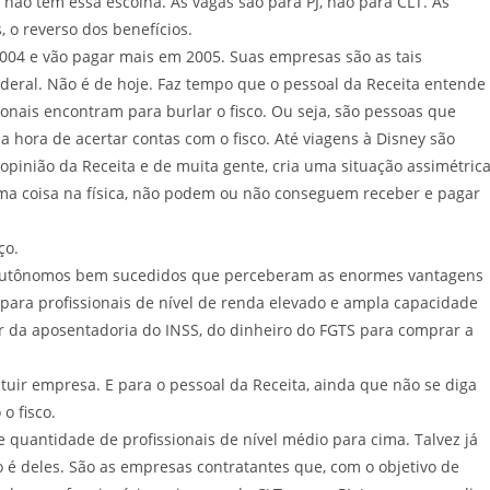
 não têm essa escolha. As vagas são para PJ, não para CLT. As
s, o reverso dos benefícios.
004 e vão pagar mais em 2005. Suas empresas são as tais
ederal. Não é de hoje. Faz tempo que o pessoal da Receita entende
onais encontram para burlar o fisco. Ou seja, são pessoas que
a hora de acertar contas com o fisco. Até viagens à Disney são
pinião da Receita e de muita gente, cria uma situação assimétrica
a coisa na física, não podem ou não conseguem receber e pagar
omeço.
 e autônomos bem sucedidos que perceberam as enormes vantagens
 para profissionais de nível de renda elevado e ampla capacidade
r da aposentadoria do INSS, do dinheiro do FGTS para comprar a
tuir empresa. E para o pessoal da Receita, ainda que não se diga
o o fisco.
quantidade de profissionais de nível médio para cima. Talvez já
o é deles. São as empresas contratantes que, com o objetivo de