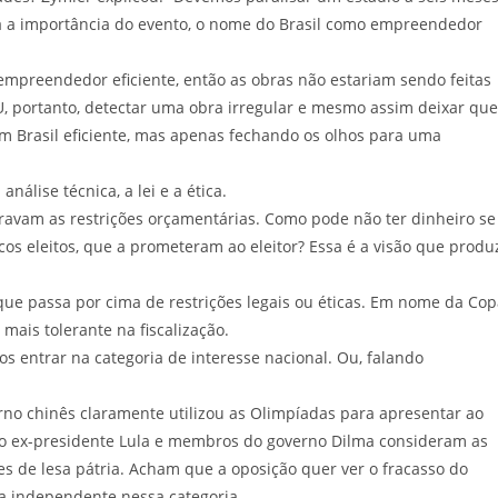
a a importância do evento, o nome do Brasil como empreendedor
mpreendedor eficiente, então as obras não estariam sendo feitas
CU, portanto, detectar uma obra irregular e mesmo assim deixar que
m Brasil eficiente, mas apenas fechando os olhos para uma
análise técnica, a lei e a ética.
oravam as restrições orçamentárias. Como pode não ter dinheiro se
icos eleitos, que a prometeram ao eleitor? Essa é a visão que produ
que passa por cima de restrições legais ou éticas. Em nome da Co
 mais tolerante na fiscalização.
os entrar na categoria de interesse nacional. Ou, falando
rno chinês claramente utilizou as Olimpíadas para apresentar ao
 o ex-presidente Lula e membros do governo Dilma consideram as
es de lesa pátria. Acham que a oposição quer ver o fracasso do
sa independente nessa categoria.