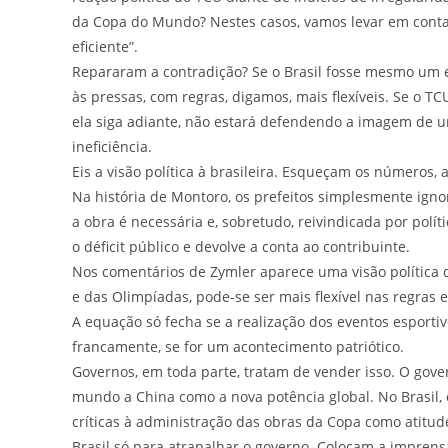
da Copa do Mundo? Nestes casos, vamos levar em cont
eficiente”.
Repararam a contradição? Se o Brasil fosse mesmo um e
às pressas, com regras, digamos, mais flexíveis. Se o T
ela siga adiante, não estará defendendo a imagem de u
ineficiência.
Eis a visão política à brasileira. Esqueçam os números, a 
Na história de Montoro, os prefeitos simplesmente ign
a obra é necessária e, sobretudo, reivindicada por polít
o déficit público e devolve a conta ao contribuinte.
Nos comentários de Zymler aparece uma visão política 
e das Olimpíadas, pode-se ser mais flexível nas regras e
A equação só fecha se a realização dos eventos esportiv
francamente, se for um acontecimento patriótico.
Governos, em toda parte, tratam de vender isso. O gove
mundo a China como a nova potência global. No Brasil,
críticas à administração das obras da Copa como atitud
Brasil só para atrapalhar o governo. Colocam a impren