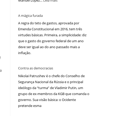
Manuel López…
Leia mais
A mágica furada
A regra do teto de gastos, aprovada por
Emenda Constitucional em 2016, tem três
virtudes básicas. Primeira, a simplicidade: diz
que o gasto do governo federal de um ano
deve ser igual ao do ano passado mais a
inflação.
z
Contra as democracias
pa
Nikolai Patrushev é o chefe do Conselho de
Segurança Nacional da Rússia e o principal
ideólogo da “turma” de Vladimir Putin, um
grupo de ex-membros da KGB que comanda o
governo. Sua visão básica: o Ocidente
pretende esma