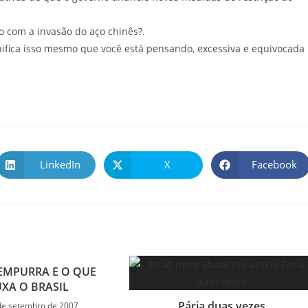
o com a invasão do aço chinês?.
gnifica isso mesmo que você está pensando, excessiva e equivocada
LinkedIn
X
Facebook
EMPURRA E O QUE
XA O BRASIL
Pária duas vezes
de setembro de 2007