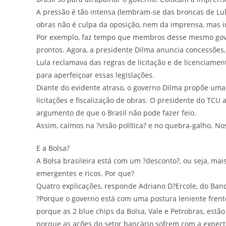
A pressão é tão intensa (lembram-se das broncas de Lula
obras não é culpa da oposição, nem da imprensa, mas i
Por exemplo, faz tempo que membros desse mesmo gove
prontos. Agora, a presidente Dilma anuncia concessões
Lula reclamava das regras de licitação e de licencia
para aperfeiçoar essas legislações.
Diante do evidente atraso, o governo Dilma propõe uma 
licitações e fiscalização de obras. O presidente do TC
argumento de que o Brasil não pode fazer feio.
Assim, caímos na ?visão política? e no quebra-galho. No
E a Bolsa?
A Bolsa brasileira está com um ?desconto?, ou seja, ma
emergentes e ricos. Por que?
Quatro explicações, responde Adriano D?Ercole, do Banc
?Porque o governo está com uma postura leniente frente
porque as 2 blue chips da Bolsa, Vale e Petrobras, estã
porque as ações do setor bancário sofrem com a expect