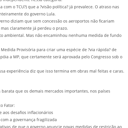
 com o TCU?) que a ?visão política? já prevalece. O atraso nas
nteiramente do governo Lula.
rno diziam que sem concessão os aeroportos não ficariam
, mas claramente já perdeu o prazo.
mento ambiental. Mas não encaminhou nenhuma medida de fundo
Medida Provisória para criar uma espécie de ?via rápida? de
U apóia a MP, que certamente será aprovada pelo Congresso sob o
ssa experiência diz que isso termina em obras mal feitas e caras.
is barata que os demais mercados importantes, nos países
o Fator:
 aos desafios inflacionários
o com a governança fragilizada
ativas de que o governo anuncie novas medidas de restrição ao