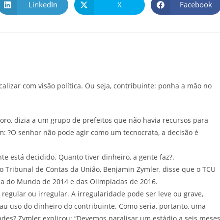
LinkedIn
X
Facebook
calizar com visão política. Ou seja, contribuinte: ponha a mâo no
ro, dizia a um grupo de prefeitos que não havia recursos para
am: ?O senhor não pode agir como um tecnocrata, a decisão é
e está decidido. Quanto tiver dinheiro, a gente faz?.
 Tribunal de Contas da União, Benjamin Zymler, disse que o TCU
opa do Mundo de 2014 e das Olimpíadas de 2016.
regular ou irregular. A irregularidade pode ser leve ou grave,
au uso do dinheiro do contribuinte. Como seria, portanto, uma
dades? Zymler explicou: “Devemos paralisar um estádio a seis mese