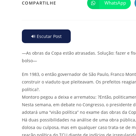
WhatsApp
COMPARTILHE
🔊 Escutar Post
—As obras da Copa estão atrasadas. Solução: fazer e fis
bolso—
Em 1983, o então governador de São Paulo, Franco Monto
construir o viaduto que pleiteavam. Os prefeitos reagi
política?.
Montoro pegou a deixa e arrematou: ?Então, politicament
Nesta semana, em debate no Congresso, o presidente do
adotará uma “visão política” no exame das obras da C
Há duas possibilidades na análise de uma obra pública, 
dolosa ou culposa, mas em qualquer caso trata-se de m
reação política do TCU diante de indícios de irregulari