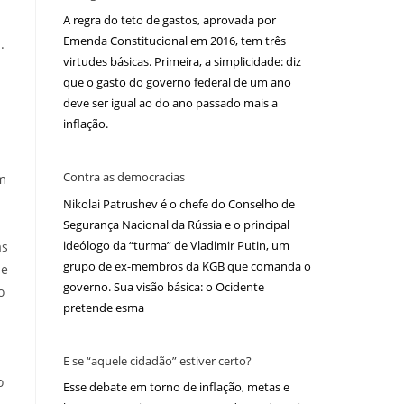
A regra do teto de gastos, aprovada por
Emenda Constitucional em 2016, tem três
.
virtudes básicas. Primeira, a simplicidade: diz
que o gasto do governo federal de um ano
deve ser igual ao do ano passado mais a
inflação.
Contra as democracias
m
Nikolai Patrushev é o chefe do Conselho de
Segurança Nacional da Rússia e o principal
ideólogo da “turma” de Vladimir Putin, um
às
grupo de ex-membros da KGB que comanda o
se
governo. Sua visão básica: o Ocidente
o
pretende esma
E se “aquele cidadão” estiver certo?
o
Esse debate em torno de inflação, metas e