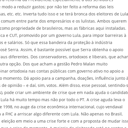
modo a reduzir gastos; por não ter feito a reforma das leis
, etc. etc. Inverta tudo isso e se terá bronca dos eleitores de Lula
e comum entre parte dos empresários e os lulistas. Ambos querem
como propriedade de brasileiros, mas as fábricas aqui instaladas.
tica e CUT, promovido por um governo Lula, para impor barreiras à
 e salários. Só que essa bandeira da proteção à indústria
José Serra. Assim, é bastante possível que Serra obtenha o apoio
us diferentes. Dos conservadores, ortodoxos e liberais, que acha
outra opção. Dos que acham a gestão Pedro Malan muito
nar ortodoxia nas contas públicas com governo ativo no apoio a
ro momento. Dá apoio para a campanha, doações, influência junto 
 de opinião – e daí, sim, votos. Além disso, esse pessoal, sentindo-
s), pode criar um ambiente de crise que em nada ajuda o candidat
 Lula há muito tempo mas não por todo o PT. A crise aguda leva o
e 1998, no auge da crise econômica internacional, cujo vendaval
ia a FHC a arriscar algo diferente com Lula. Não apenas no Brasil,
a eleição em meio a uma crise forte e com a proposta de mudar iss