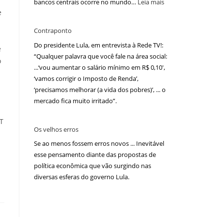
bancos centrais ocorre no mundo…
Leia mais
e
Contraponto
Do presidente Lula, em entrevista à Rede TV!:
e
“Qualquer palavra que você fale na área social:
o
...‘vou aumentar o salário mínimo em R$ 0,10′,
‘vamos corrigir o Imposto de Renda’,
‘precisamos melhorar (a vida dos pobres)’, ... o
mercado fica muito irritado”.
UT
Os velhos erros
Se ao menos fossem erros novos ... Inevitável
esse pensamento diante das propostas de
política econômica que vão surgindo nas
diversas esferas do governo Lula.