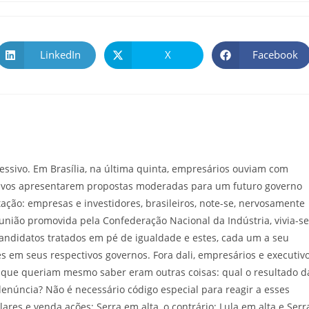
LinkedIn
X
Facebook
ressivo. Em Brasília, na última quinta, empresários ouviam com
itivos apresentarem propostas moderadas para um futuro governo
tação: empresas e investidores, brasileiros, note-se, nervosamente
união promovida pela Confederação Nacional da Indústria, vivia-se
ndidatos tratados em pé de igualdade e estes, cada um a seu
 em seus respectivos governos. Fora dali, empresários e executiv
que queriam mesmo saber eram outras coisas: qual o resultado d
enúncia? Não é necessário código especial para reagir a esses
lares e venda ações; Serra em alta, o contrário; Lula em alta e Serr