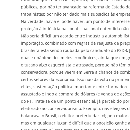
públicos; por não ter avançado na reforma do Estado de 
trabalhistas; por não ter dado mais subsídios às empresas
Na verdade, havia e, pode haver, um ponto de interess
proteção à indústria nacional – nacional entendida não 
Não seria difícil um acordo entre indústria automobilís
importação, combinado com regras de reajuste de preços
brasileira está sendo roubada pelo candidato do PSDB, 
quase unânime dos meios econômicos, ainda que em gra
o tucano algo esquerdista e atrasado, porque não têm 
conservadora, porque vêem em Serra a chance de combi
certos setores da economia. Isso não dá voto no primei
elites, sustentação política importante entre formadores
assustado e indo à compra de dólares (e venda de açõe
do PT. Trata-se de um ponto essencial, já percebido por
eleitorado ao conservadorismo. Exemplo: nas eleições d
balançava o Brasil, o eleitor preferiu dar folgada maior
mas em qualquer lugar, é difícil que a oposição ganhe 