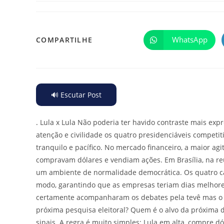
WhatsApp
COMPARTILHE
🔊 Escutar Post
.
Lula x Lula Não poderia ter havido contraste mais exp
atenção e civilidade os quatro presidenciáveis compet
tranquilo e pacífico. No mercado financeiro, a maior agi
compravam dólares e vendiam ações. Em Brasília, na re
um ambiente de normalidade democrática. Os quatro ca
modo, garantindo que as empresas teriam dias melhores
certamente acompanharam os debates pela tevê mas o 
próxima pesquisa eleitoral? Quem é o alvo da próxima d
sinais. A regra é muito simples: Lula em alta, compre dó