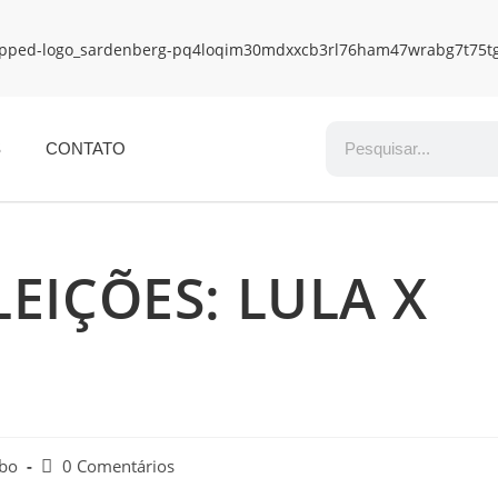
S
CONTATO
EIÇÕES: LULA X
obo
0 Comentários