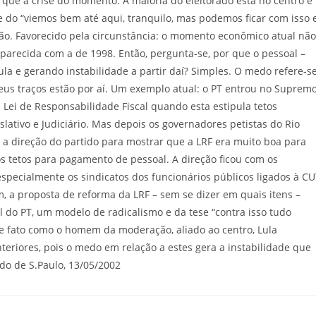
 que a crise do momento. A maioria do eleitorado está no centro e
 do “viemos bem até aqui, tranquilo, mas podemos ficar com isso 
ção. Favorecido pela circunstância: o momento econômico atual não
parecida com a de 1998. Então, pergunta-se, por que o pessoal –
a e gerando instabilidade a partir daí? Simples. O medo refere-s
seus traços estão por aí. Um exemplo atual: o PT entrou no Suprem
Lei de Responsabilidade Fiscal quando esta estipula tetos
slativo e Judiciário. Mas depois os governadores petistas do Rio
 a direção do partido para mostrar que a LRF era muito boa para
os tetos para pagamento de pessoal. A direção ficou com os
specialmente os sindicatos dos funcionários públicos ligados à C
m, a proposta de reforma da LRF – sem se dizer em quais itens –
 do PT, um modelo de radicalismo e da tese “contra isso tudo
 de fato como o homem da moderação, aliado ao centro, Lula
teriores, pois o medo em relação a estes gera a instabilidade que
ado de S.Paulo, 13/05/2002