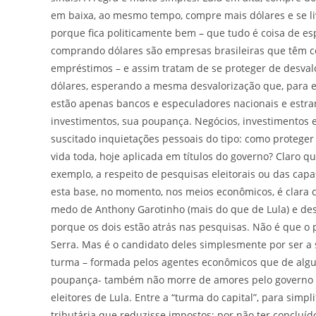
em baixa, ao mesmo tempo, compre mais dólares e se li
porque fica politicamente bem – que tudo é coisa de e
comprando dólares são empresas brasileiras que têm
empréstimos – e assim tratam de se proteger de desval
dólares, esperando a mesma desvalorização que, para el
estão apenas bancos e especuladores nacionais e estr
investimentos, sua poupança. Negócios, investimentos e
suscitado inquietações pessoais do tipo: como protege
vida toda, hoje aplicada em títulos do governo? Claro 
exemplo, a respeito de pesquisas eleitorais ou das cap
esta base, no momento, nos meios econômicos, é clara
medo de Anthony Garotinho (mais do que de Lula) e des
porque os dois estão atrás nas pesquisas. Não é que o
Serra. Mas é o candidato deles simplesmente por ser 
turma – formada pelos agentes econômicos que de algu
poupança- também não morre de amores pelo governo F
eleitores de Lula. Entre a “turma do capital”, para simp
tributária que reduzisse impostos; por não ter concluíd