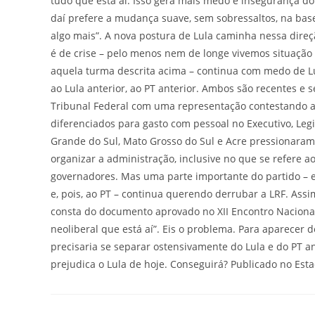
tudo que está aí. Isso gera mais medo e insegurança do
daí prefere a mudança suave, sem sobressaltos, na base
algo mais”. A nova postura de Lula caminha nessa dire
é de crise – pelo menos nem de longe vivemos situação 
aquela turma descrita acima – continua com medo de Lul
ao Lula anterior, ao PT anterior. Ambos são recentes e 
Tribunal Federal com uma representação contestando a 
diferenciados para gasto com pessoal no Executivo, Legi
Grande do Sul, Mato Grosso do Sul e Acre pressionaram
organizar a administração, inclusive no que se refere a
governadores. Mas uma parte importante do partido – e
e, pois, ao PT – continua querendo derrubar a LRF. Assi
consta do documento aprovado no XII Encontro Nacional
neoliberal que está aí”. Eis o problema. Para aparecer
precisaria se separar ostensivamente do Lula e do PT an
prejudica o Lula de hoje. Conseguirá? Publicado no Est