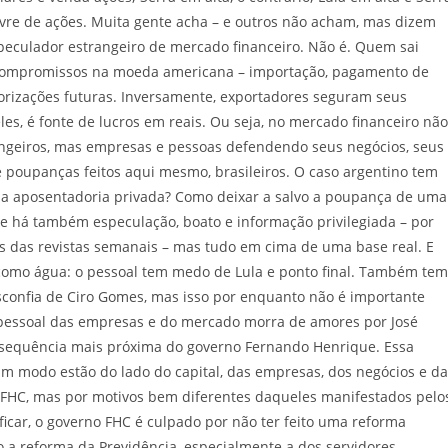
vre de ações. Muita gente acha – e outros não acham, mas dizem
speculador estrangeiro de mercado financeiro. Não é. Quem sai
 compromissos na moeda americana – importação, pagamento de
orizações futuras. Inversamente, exportadores seguram seus
es, é fonte de lucros em reais. Ou seja, no mercado financeiro não
angeiros, mas empresas e pessoas defendendo seus negócios, seus
 poupanças feitos aqui mesmo, brasileiros. O caso argentino tem
r a aposentadoria privada? Como deixar a salvo a poupança de uma
que há também especulação, boato e informação privilegiada – por
as das revistas semanais – mas tudo em cima de uma base real. E
 como água: o pessoal tem medo de Lula e ponto final. Também tem
confia de Ciro Gomes, mas isso por enquanto não é importante
 pessoal das empresas e do mercado morra de amores por José
a sequência mais próxima do governo Fernando Henrique. Essa
m modo estão do lado do capital, das empresas, dos negócios e da
HC, mas por motivos bem diferentes daqueles manifestados pelo
lificar, o governo FHC é culpado por não ter feito uma reforma
o a reforma da Previdência, especialmente a dos servidores