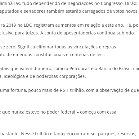
eliminá-las, tudo dependendo de negociações no Congresso. Dirão:
deputados e senadores também estarão carregados de votos novos.
ara 2019 na LDO registram aumentos em relação a este ano. Há, po
nclusive para juízes. A conta de aposentadorias continua subindo.
 zero. Significa eliminar todas as vinculações e regras
o de emendas constitucionais e centenas de leis.
tatais que valem dinheiro, como a Petrobras e o Banco do Brasil, nã
a, ideológica e de poderosas corporações.
 uma fortuna, pouco mais de R$ 1 trilhão, com a observação de que
 que nunca esteve no poder federal – começa com essa
astante. Nesse trilhão e tanto, encontram-se: parques, reservas,