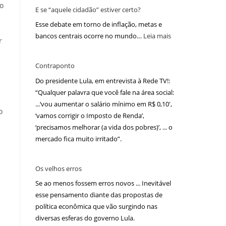
 o
E se “aquele cidadão” estiver certo?
Esse debate em torno de inflação, metas e
bancos centrais ocorre no mundo…
Leia mais
r
Contraponto
Do presidente Lula, em entrevista à Rede TV!:
“Qualquer palavra que você fale na área social:
...‘vou aumentar o salário mínimo em R$ 0,10′,
o
‘vamos corrigir o Imposto de Renda’,
‘precisamos melhorar (a vida dos pobres)’, ... o
mercado fica muito irritado”.
Os velhos erros
Se ao menos fossem erros novos ... Inevitável
esse pensamento diante das propostas de
política econômica que vão surgindo nas
diversas esferas do governo Lula.