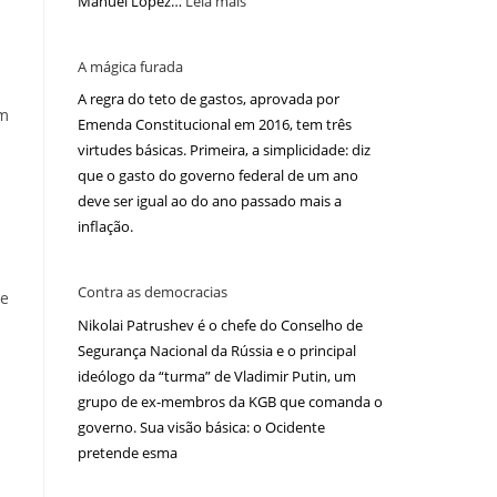
Manuel López…
Leia mais
A mágica furada
A regra do teto de gastos, aprovada por
Em
Emenda Constitucional em 2016, tem três
virtudes básicas. Primeira, a simplicidade: diz
que o gasto do governo federal de um ano
deve ser igual ao do ano passado mais a
inflação.
Contra as democracias
de
Nikolai Patrushev é o chefe do Conselho de
Segurança Nacional da Rússia e o principal
ideólogo da “turma” de Vladimir Putin, um
grupo de ex-membros da KGB que comanda o
governo. Sua visão básica: o Ocidente
pretende esma