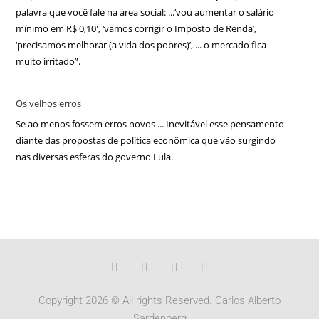
palavra que você fale na área social: ...‘vou aumentar o salário
mínimo em R$ 0,10′, ‘vamos corrigir o Imposto de Renda’,
‘precisamos melhorar (a vida dos pobres)’, ... o mercado fica
muito irritado”.
Os velhos erros
Se ao menos fossem erros novos ... Inevitável esse pensamento
diante das propostas de política econômica que vão surgindo
nas diversas esferas do governo Lula.
Copyright 2026 © All rights Reserved. Carlos Alberto
Sardenberg