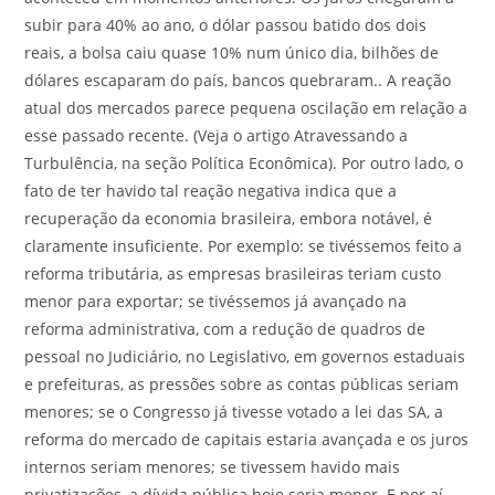
subir para 40% ao ano, o dólar passou batido dos dois
reais, a bolsa caiu quase 10% num único dia, bilhões de
dólares escaparam do país, bancos quebraram.. A reação
atual dos mercados parece pequena oscilação em relação a
esse passado recente. (Veja o artigo Atravessando a
Turbulência, na seção Política Econômica). Por outro lado, o
fato de ter havido tal reação negativa indica que a
recuperação da economia brasileira, embora notável, é
claramente insuficiente. Por exemplo: se tivéssemos feito a
reforma tributária, as empresas brasileiras teriam custo
menor para exportar; se tivéssemos já avançado na
reforma administrativa, com a redução de quadros de
pessoal no Judiciário, no Legislativo, em governos estaduais
e prefeituras, as pressões sobre as contas públicas seriam
menores; se o Congresso já tivesse votado a lei das SA, a
reforma do mercado de capitais estaria avançada e os juros
internos seriam menores; se tivessem havido mais
privatizações, a dívida pública hoje seria menor. E por aí