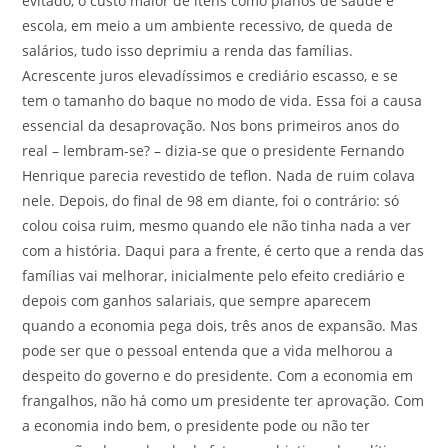
evitado, o custo maior de itens como planos de saúde e
escola, em meio a um ambiente recessivo, de queda de
salários, tudo isso deprimiu a renda das famílias.
Acrescente juros elevadíssimos e crediário escasso, e se
tem o tamanho do baque no modo de vida. Essa foi a causa
essencial da desaprovação. Nos bons primeiros anos do
real – lembram-se? – dizia-se que o presidente Fernando
Henrique parecia revestido de teflon. Nada de ruim colava
nele. Depois, do final de 98 em diante, foi o contrário: só
colou coisa ruim, mesmo quando ele não tinha nada a ver
com a história. Daqui para a frente, é certo que a renda das
famílias vai melhorar, inicialmente pelo efeito crediário e
depois com ganhos salariais, que sempre aparecem
quando a economia pega dois, três anos de expansão. Mas
pode ser que o pessoal entenda que a vida melhorou a
despeito do governo e do presidente. Com a economia em
frangalhos, não há como um presidente ter aprovação. Com
a economia indo bem, o presidente pode ou não ter