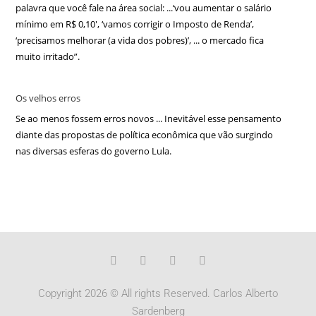
palavra que você fale na área social: ...‘vou aumentar o salário
mínimo em R$ 0,10′, ‘vamos corrigir o Imposto de Renda’,
‘precisamos melhorar (a vida dos pobres)’, ... o mercado fica
muito irritado”.
Os velhos erros
Se ao menos fossem erros novos ... Inevitável esse pensamento
diante das propostas de política econômica que vão surgindo
nas diversas esferas do governo Lula.
Copyright 2026 © All rights Reserved. Carlos Alberto
Sardenberg