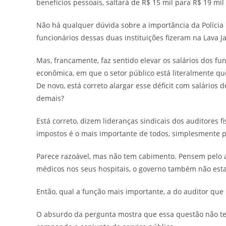
benefícios pessoais, saltará de R$ 15 mil para R$ 19 mi
Não há qualquer dúvida sobre a importância da Polícia F
funcionários dessas duas instituições fizeram na Lava J
Mas, francamente, faz sentido elevar os salários dos f
econômica, em que o setor público está literalmente qu
De novo, está correto alargar esse déficit com salário
demais?
Está correto, dizem lideranças sindicais dos auditores fi
impostos é o mais importante de todos, simplesmente p
Parece razoável, mas não tem cabimento. Pensem pelo a
médicos nos seus hospitais, o governo também não esta
Então, qual a função mais importante, a do auditor que
O absurdo da pergunta mostra que essa questão não tem 