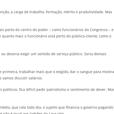
unção, a carga de trabalho, formação, mérito e produtividade. Mas
ais perto do centro do poder – como funcionários do Congresso – e
quanto mais o funcionário está perto do público-cliente, como o
ge ou deveria exigir um sentido de serviço público. Seria demais
 primeira, trabalhar mais que o exigido, dar o sangue para mostr
 vamos discutir salários.
 políticos, fica difícil pedir patriotismo e sentimento de dever. Ma
médio, que rala todo dia, o sujeito que financia o governo pagando
te não é igual aos ladrões da Lava Jato.