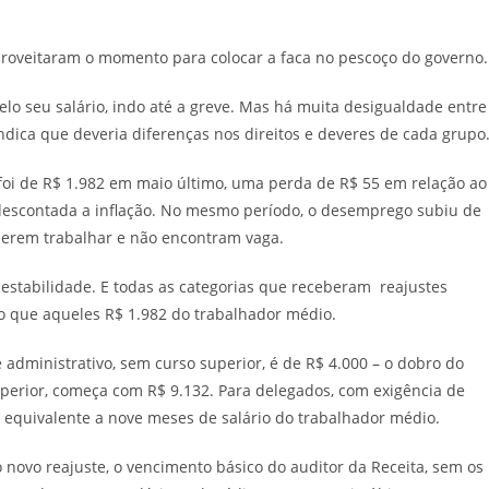
proveitaram o momento para colocar a faca no pescoço do governo.
elo seu salário, indo até a greve. Mas há muita desigualdade entre
ndica que deveria diferenças nos direitos e deveres de cada grupo
 foi de R$ 1.982 em maio último, uma perda de R$ 55 em relação ao
escontada a inflação. No mesmo período, o desemprego subiu de
querem trabalhar e não encontram vaga.
estabilidade. E todas as categorias que receberam reajustes
do que aqueles R$ 1.982 do trabalhador médio.
te administrativo, sem curso superior, é de R$ 4.000 – o dobro do
uperior, começa com R$ 9.132. Para delegados, com exigência de
o equivalente a nove meses de salário do trabalhador médio.
 novo reajuste, o vencimento básico do auditor da Receita, sem os