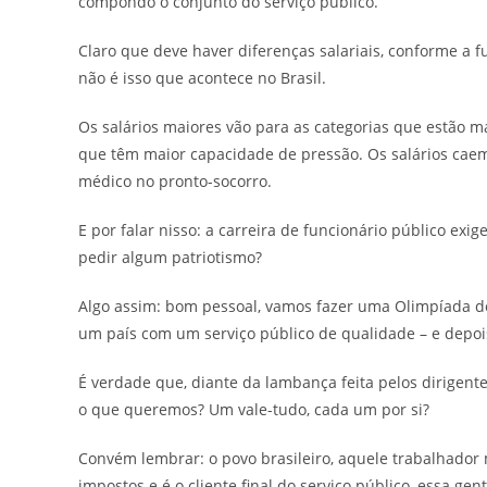
compondo o conjunto do serviço público.
Claro que deve haver diferenças salariais, conforme a f
não é isso que acontece no Brasil.
Os salários maiores vão para as categorias que estão m
que têm maior capacidade de pressão. Os salários caem 
médico no pronto-socorro.
E por falar nisso: a carreira de funcionário público exi
pedir algum patriotismo?
Algo assim: bom pessoal, vamos fazer uma Olimpíada de
um país com um serviço público de qualidade – e depois
É verdade que, diante da lambança feita pelos dirigentes
o que queremos? Um vale-tudo, cada um por si?
Convém lembrar: o povo brasileiro, aquele trabalhador 
impostos e é o cliente final do serviço público, essa gen