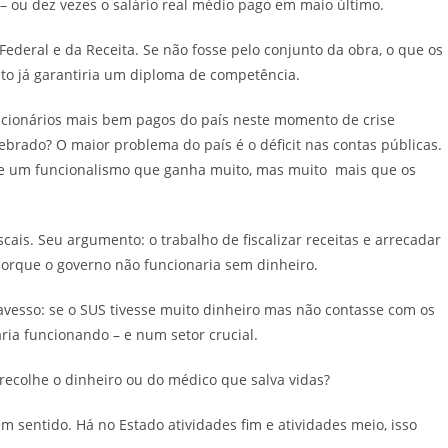
l – ou dez vezes o salário real médio pago em maio último.
ederal e da Receita. Se não fosse pelo conjunto da obra, o que os
ato já garantiria um diploma de competência.
uncionários mais bem pagos do país neste momento de crise
ebrado? O maior problema do país é o déficit nas contas públicas.
s de um funcionalismo que ganha muito, mas muito mais que os
scais. Seu argumento: o trabalho de fiscalizar receitas e arrecadar
orque o governo não funcionaria sem dinheiro.
vesso: se o SUS tivesse muito dinheiro mas não contasse com os
ria funcionando – e num setor crucial.
 recolhe o dinheiro ou do médico que salva vidas?
sentido. Há no Estado atividades fim e atividades meio, isso