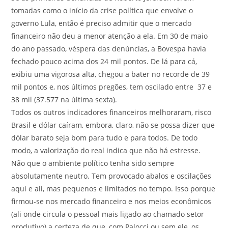
tomadas como o início da crise política que envolve o
governo Lula, então é preciso admitir que o mercado
financeiro não deu a menor atenção a ela. Em 30 de maio
do ano passado, véspera das denúncias, a Bovespa havia
fechado pouco acima dos 24 mil pontos. De lá para cá,
exibiu uma vigorosa alta, chegou a bater no recorde de 39
mil pontos e, nos últimos pregões, tem oscilado entre 37 e
38 mil (37.577 na última sexta).
Todos os outros indicadores financeiros melhoraram, risco
Brasil e dólar caíram, embora, claro, não se possa dizer que
dólar barato seja bom para tudo e para todos. De todo
modo, a valorização do real indica que não há estresse.
Não que o ambiente político tenha sido sempre
absolutamente neutro. Tem provocado abalos e oscilações
aqui e ali, mas pequenos e limitados no tempo. Isso porque
firmou-se nos mercado financeiro e nos meios econômicos
(ali onde circula o pessoal mais ligado ao chamado setor
produtivo) a certeza de que, com Palocci ou sem ele, os