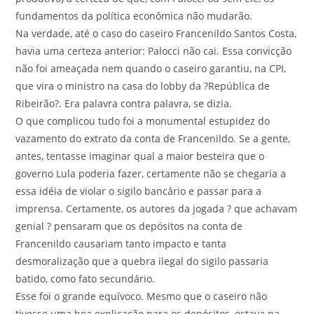
fundamentos da política econômica não mudarão.
Na verdade, até o caso do caseiro Francenildo Santos Costa,
havia uma certeza anterior: Palocci não cai. Essa convicção
não foi ameaçada nem quando o caseiro garantiu, na CPI,
que vira o ministro na casa do lobby da ?República de
Ribeirão?. Era palavra contra palavra, se dizia.
O que complicou tudo foi a monumental estupidez do
vazamento do extrato da conta de Francenildo. Se a gente,
antes, tentasse imaginar qual a maior besteira que o
governo Lula poderia fazer, certamente não se chegaria a
essa idéia de violar o sigilo bancário e passar para a
imprensa. Certamente, os autores da jogada ? que achavam
genial ? pensaram que os depósitos na conta de
Francenildo causariam tanto impacto e tanta
desmoralização que a quebra ilegal do sigilo passaria
batido, como fato secundário.
Esse foi o grande equívoco. Mesmo que o caseiro não
tivesse uma boa explicação para os depósitos, estava na