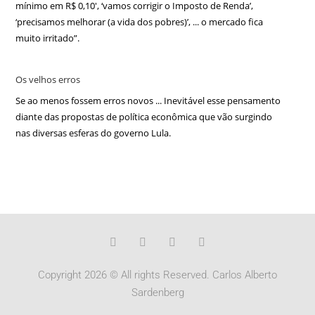
mínimo em R$ 0,10′, ‘vamos corrigir o Imposto de Renda’,
‘precisamos melhorar (a vida dos pobres)’, ... o mercado fica
muito irritado”.
Os velhos erros
Se ao menos fossem erros novos ... Inevitável esse pensamento
diante das propostas de política econômica que vão surgindo
nas diversas esferas do governo Lula.
Copyright 2026 © All rights Reserved. Carlos Alberto
Sardenberg