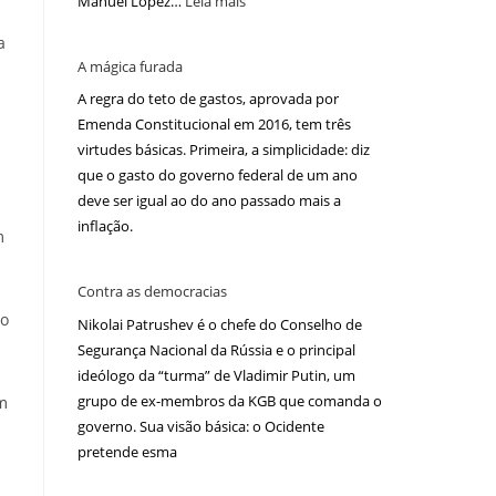
Manuel López…
Leia mais
a
A mágica furada
A regra do teto de gastos, aprovada por
Emenda Constitucional em 2016, tem três
virtudes básicas. Primeira, a simplicidade: diz
que o gasto do governo federal de um ano
deve ser igual ao do ano passado mais a
inflação.
m
Contra as democracias
no
Nikolai Patrushev é o chefe do Conselho de
Segurança Nacional da Rússia e o principal
ideólogo da “turma” de Vladimir Putin, um
grupo de ex-membros da KGB que comanda o
m
governo. Sua visão básica: o Ocidente
pretende esma