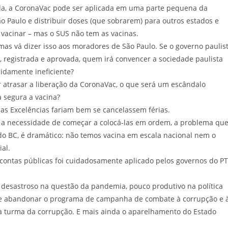
vada, a CoronaVac pode ser aplicada em uma parte pequena da
o Paulo e distribuir doses (que sobrarem) para outros estados e
 vacinar – mas o SUS não tem as vacinas.
as vá dizer isso aos moradores de São Paulo. Se o governo paulis
 registrada e aprovada, quem irá convencer a sociedade paulista
idamente ineficiente?
ar atrasar a liberação da CoronaVac, o que será um escândalo
 segura a vacina?
as Excelências fariam bem se cancelassem férias.
m a necessidade de começar a colocá-las em ordem, a problema qu
o BC, é dramático: não temos vacina em escala nacional nem o
al.
 contas públicas foi cuidadosamente aplicado pelos governos do PT
desastroso na questão da pandemia, pouco produtivo na política
 e abandonar o programa de campanha de combate à corrupção e 
à turma da corrupção. E mais ainda o aparelhamento do Estado