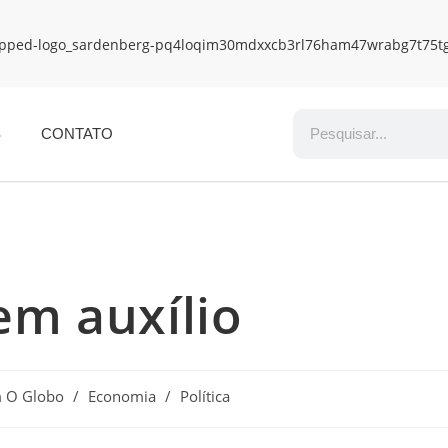
S
CONTATO
em auxílio
m O Globo
/
Economia
/
Política