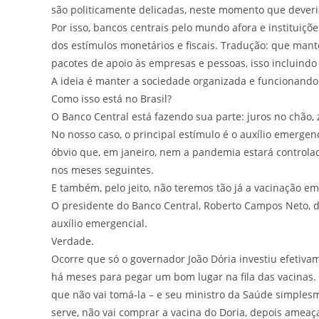
são politicamente delicadas, neste momento que deveri
Por isso, bancos centrais pelo mundo afora e instituiç
dos estímulos monetários e fiscais. Tradução: que man
pacotes de apoio às empresas e pessoas, isso incluindo 
A ideia é manter a sociedade organizada e funcionando
Como isso está no Brasil?
O Banco Central está fazendo sua parte: juros no chão, z
No nosso caso, o principal estímulo é o auxílio emergen
óbvio que, em janeiro, nem a pandemia estará control
nos meses seguintes.
E também, pelo jeito, não teremos tão já a vacinação e
O presidente do Banco Central, Roberto Campos Neto, di
auxílio emergencial.
Verdade.
Ocorre que só o governador João Dória investiu efeti
há meses para pegar um bom lugar na fila das vacinas.
que não vai tomá-la – e seu ministro da Saúde simples
serve, não vai comprar a vacina do Doria, depois ameaça