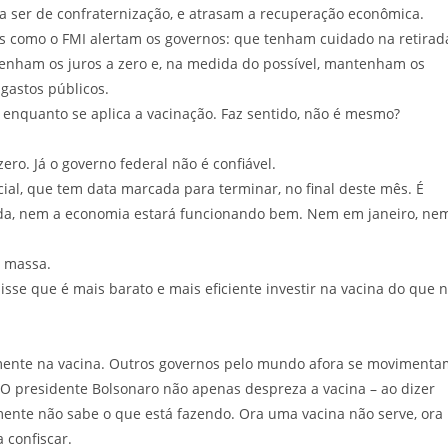
a ser de confraternização, e atrasam a recuperação econômica.
ões como o FMI alertam os governos: que tenham cuidado na retirad
tenham os juros a zero e, na medida do possível, mantenham os
gastos públicos.
 enquanto se aplica a vacinação. Faz sentido, não é mesmo?
ero. Já o governo federal não é confiável.
cial, que tem data marcada para terminar, no final deste mês. É
ada, nem a economia estará funcionando bem. Nem em janeiro, ne
m massa.
sse que é mais barato e mais eficiente investir na vacina do que 
vamente na vacina. Outros governos pelo mundo afora se movimenta
 O presidente Bolsonaro não apenas despreza a vacina – ao dizer
mente não sabe o que está fazendo. Ora uma vacina não serve, ora
 confiscar.