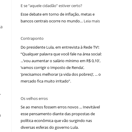
E se “aquele cidadão” estiver certo?
Esse debate em torno de inflação, metas e
bancos centrais ocorre no mundo…
Leia mais
ta
Contraponto
Do presidente Lula, em entrevista à Rede TV!:
“Qualquer palavra que você fale na área social:
...‘vou aumentar o salário mínimo em R$ 0,10′,
‘vamos corrigir o Imposto de Renda’,
e
‘precisamos melhorar (a vida dos pobres)’, ... o
mercado fica muito irritado”.
,
Os velhos erros
Se ao menos fossem erros novos ... Inevitável
esse pensamento diante das propostas de
à
política econômica que vão surgindo nas
diversas esferas do governo Lula.