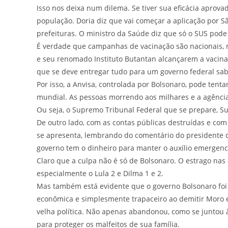
Isso nos deixa num dilema. Se tiver sua eficácia apro
população. Doria diz que vai começar a aplicação por Sã
prefeituras. O ministro da Saúde diz que só o SUS pode
É verdade que campanhas de vacinação são nacionais, m
e seu renomado Instituto Butantan alcançarem a vacina,
que se deve entregar tudo para um governo federal sab
Por isso, a Anvisa, controlada por Bolsonaro, pode tent
mundial. As pessoas morrendo aos milhares e a agência
Ou seja, o Supremo Tribunal Federal que se prepare, Su
De outro lado, com as contas públicas destruídas e co
se apresenta, lembrando do comentário do presidente d
governo tem o dinheiro para manter o auxílio emergenci
Claro que a culpa não é só de Bolsonaro. O estrago nas
especialmente o Lula 2 e Dilma 1 e 2.
Mas também está evidente que o governo Bolsonaro foi 
econômica e simplesmente trapaceiro ao demitir Moro
velha política. Não apenas abandonou, como se juntou 
para proteger os malfeitos de sua família.