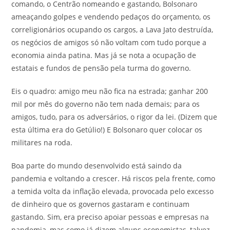
comando, o Centrão nomeando e gastando, Bolsonaro
ameaçando golpes e vendendo pedaços do orçamento, os
correligionários ocupando os cargos, a Lava Jato destruída,
os negócios de amigos só não voltam com tudo porque a
economia ainda patina. Mas já se nota a ocupação de
estatais e fundos de pensão pela turma do governo.
Eis o quadro: amigo meu não fica na estrada; ganhar 200
mil por mês do governo não tem nada demais; para os
amigos, tudo, para os adversários, o rigor da lei. (Dizem que
esta última era do Getúlio!) E Bolsonaro quer colocar os
militares na roda.
Boa parte do mundo desenvolvido está saindo da
pandemia e voltando a crescer. Há riscos pela frente, como
a temida volta da inflação elevada, provocada pelo excesso
de dinheiro que os governos gastaram e continuam
gastando. Sim, era preciso apoiar pessoas e empresas na
pandemia, mas como já dizem alguns economistas, talvez