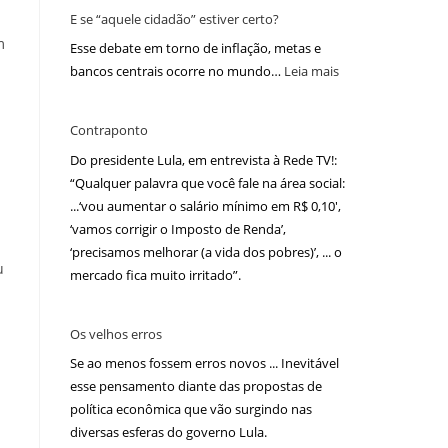
E se “aquele cidadão” estiver certo?
m
Esse debate em torno de inflação, metas e
bancos centrais ocorre no mundo…
Leia mais
Contraponto
Do presidente Lula, em entrevista à Rede TV!:
“Qualquer palavra que você fale na área social:
...‘vou aumentar o salário mínimo em R$ 0,10′,
‘vamos corrigir o Imposto de Renda’,
‘precisamos melhorar (a vida dos pobres)’, ... o
u
mercado fica muito irritado”.
Os velhos erros
Se ao menos fossem erros novos ... Inevitável
esse pensamento diante das propostas de
política econômica que vão surgindo nas
diversas esferas do governo Lula.