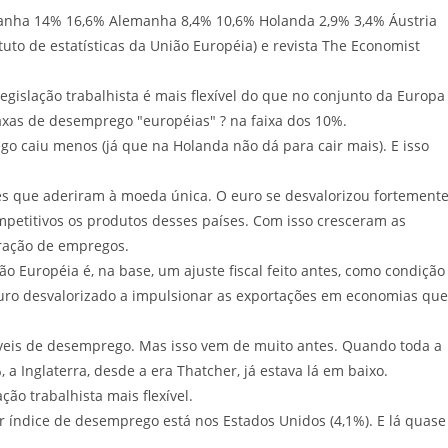
nha 14% 16,6% Alemanha 8,4% 10,6% Holanda 2,9% 3,4% Áustria
uto de estatísticas da União Européia) e revista The Economist
gislação trabalhista é mais flexível do que no conjunto da Europa
 taxas de desemprego "européias" ? na faixa dos 10%.
ego caiu menos (já que na Holanda não dá para cair mais). E isso
es que aderiram à moeda única. O euro se desvalorizou fortement
competitivos os produtos desses países. Com isso cresceram as
eração de empregos.
Européia é, na base, um ajuste fiscal feito antes, como condição
euro desvalorizado a impulsionar as exportações em economias que
níveis de desemprego. Mas isso vem de muito antes. Quando toda a
 Inglaterra, desde a era Thatcher, já estava lá em baixo.
ção trabalhista mais flexível.
r índice de desemprego está nos Estados Unidos (4,1%). E lá quase