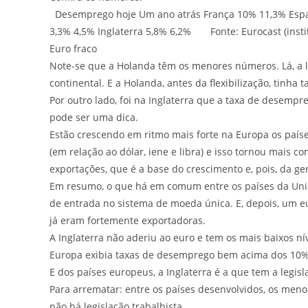
Desemprego hoje Um ano atrás França 10% 11,3% Espa
3,3% 4,5% Inglaterra 5,8% 6,2% Fonte: Eurocast (instit
Euro fraco
Note-se que a Holanda têm os menores números. Lá, a le
continental. E a Holanda, antes da flexibilização, tinha
Por outro lado, foi na Inglaterra que a taxa de desempr
pode ser uma dica.
Estão crescendo em ritmo mais forte na Europa os país
(em relação ao dólar, iene e libra) e isso tornou mais 
exportações, que é a base do crescimento e, pois, da g
Em resumo, o que há em comum entre os países da União 
de entrada no sistema de moeda única. E, depois, um 
já eram fortemente exportadoras.
A Inglaterra não aderiu ao euro e tem os mais baixos 
Europa exibia taxas de desemprego bem acima dos 10%, a
E dos países europeus, a Inglaterra é a que tem a legisla
Para arrematar: entre os países desenvolvidos, os meno
não há legislação trabalhista.