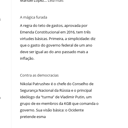
Manuel López…
Leia mais
A mágica furada
s
A regra do teto de gastos, aprovada por
Emenda Constitucional em 2016, tem três
virtudes básicas. Primeira, a simplicidade: diz
que o gasto do governo federal de um ano
deve ser igual ao do ano passado mais a
inflação.
e
Contra as democracias
Nikolai Patrushev é o chefe do Conselho de
Segurança Nacional da Rússia e o principal
ideólogo da “turma” de Vladimir Putin, um
o
grupo de ex-membros da KGB que comanda o
governo. Sua visão básica: o Ocidente
pretende esma