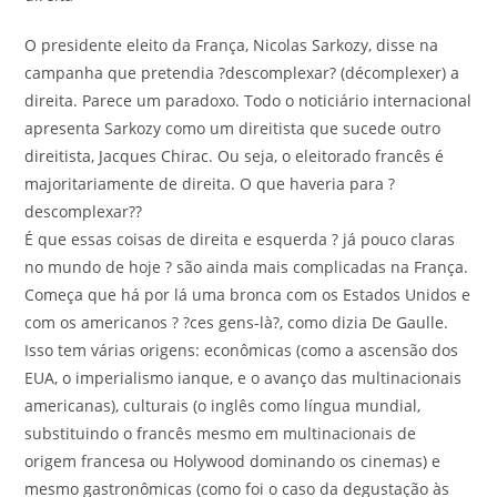
O presidente eleito da França, Nicolas Sarkozy, disse na
campanha que pretendia ?descomplexar? (décomplexer) a
direita. Parece um paradoxo. Todo o noticiário internacional
apresenta Sarkozy como um direitista que sucede outro
direitista, Jacques Chirac. Ou seja, o eleitorado francês é
majoritariamente de direita. O que haveria para ?
descomplexar??
É que essas coisas de direita e esquerda ? já pouco claras
no mundo de hoje ? são ainda mais complicadas na França.
Começa que há por lá uma bronca com os Estados Unidos e
com os americanos ? ?ces gens-là?, como dizia De Gaulle.
Isso tem várias origens: econômicas (como a ascensão dos
EUA, o imperialismo ianque, e o avanço das multinacionais
americanas), culturais (o inglês como língua mundial,
substituindo o francês mesmo em multinacionais de
origem francesa ou Holywood dominando os cinemas) e
mesmo gastronômicas (como foi o caso da degustação às