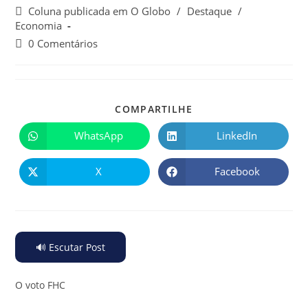
Coluna publicada em O Globo
/
Destaque
/
Economia
0 Comentários
COMPARTILHE
WhatsApp
LinkedIn
X
Facebook
🔊 Escutar Post
O voto FHC