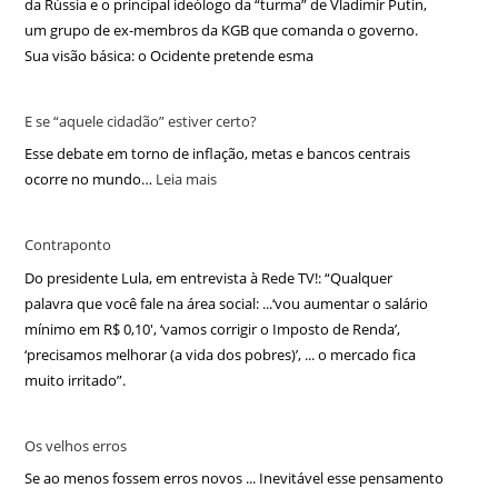
da Rússia e o principal ideólogo da “turma” de Vladimir Putin,
um grupo de ex-membros da KGB que comanda o governo.
Sua visão básica: o Ocidente pretende esma
E se “aquele cidadão” estiver certo?
Esse debate em torno de inflação, metas e bancos centrais
ocorre no mundo…
Leia mais
Contraponto
Do presidente Lula, em entrevista à Rede TV!: “Qualquer
palavra que você fale na área social: ...‘vou aumentar o salário
mínimo em R$ 0,10′, ‘vamos corrigir o Imposto de Renda’,
‘precisamos melhorar (a vida dos pobres)’, ... o mercado fica
muito irritado”.
Os velhos erros
Se ao menos fossem erros novos ... Inevitável esse pensamento