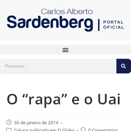
O “rapa” e o Uai
30 de janeiro de 2014
Coluna publicada em O Globo
0 Comentários