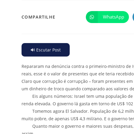
WhatsApp
COMPARTILHE
🔊 Escutar Post
Repararam na denúncia contra o primeiro-ministro de I
reais, esse é o valor de presentes que ele teria receb
Claro que corrupção é corrupção – foram presentes em 
um dinheiro de troco quando comparado aos valores des
Eis alguns números: Israel tem uma população de 8,3
renda elevada. O governo lá gasta em torno de US$ 102 
Tomemos agora El Salvador. População de 6,2 milhões,
muito pobre, de apenas US$ 4,3 mil/ano. E o governo t
Quanto maior o governo e maiores suas despesas, mai
assim.