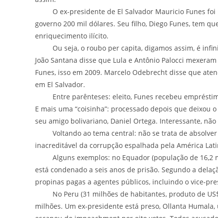
O ex-presidente de El Salvador Mauricio Funes foi r
governo 200 mil dólares. Seu filho, Diego Funes, tem q
enriquecimento ilícito.
Ou seja, o roubo per capita, digamos assim, é infin
João Santana disse que Lula e Antônio Palocci mexera
Funes, isso em 2009. Marcelo Odebrecht disse que ate
em El Salvador.
Entre parênteses: eleito, Funes recebeu empréstimo 
E mais uma “coisinha”: processado depois que deixou o 
seu amigo bolivariano, Daniel Ortega. Interessante, nã
Voltando ao tema central: não se trata de absolver 
inacreditável da corrupção espalhada pela América Lat
Alguns exemplos: no Equador (população de 16,2 milhõe
está condenado a seis anos de prisão. Segundo a dela
propinas pagas a agentes públicos, incluindo o vice-pre
No Peru (31 milhões de habitantes, produto de US$ 2
milhões. Um ex-presidente está preso, Ollanta Humala, u