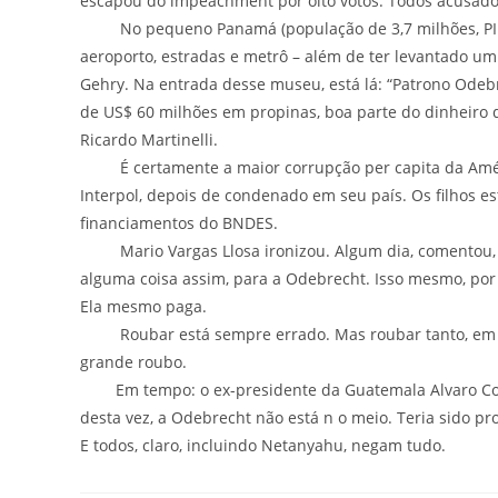
escapou do impeachment por oito votos. Todos acusados
No pequeno Panamá (população de 3,7 milhões, PIB de
aeroporto, estradas e metrô – além de ter levantado u
Gehry. Na entrada desse museu, está lá: “Patrono Odebr
de US$ 60 milhões em propinas, boa parte do dinheiro 
Ricardo Martinelli.
É certamente a maior corrupção per capita da América
Interpol, depois de condenado em seu país. Os filhos
financiamentos do BNDES.
Mario Vargas Llosa ironizou. Algum dia, comentou, a
alguma coisa assim, para a Odebrecht. Isso mesmo, por
Ela mesmo paga.
Roubar está sempre errado. Mas roubar tanto, em pa
grande roubo.
Em tempo: o ex-presidente da Guatemala Alvaro Colom 
desta vez, a Odebrecht não está n o meio. Teria sido p
E todos, claro, incluindo Netanyahu, negam tudo.