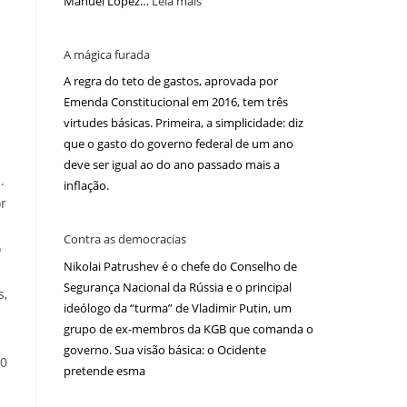
Manuel López…
Leia mais
A mágica furada
A regra do teto de gastos, aprovada por
Emenda Constitucional em 2016, tem três
virtudes básicas. Primeira, a simplicidade: diz
que o gasto do governo federal de um ano
deve ser igual ao do ano passado mais a
.
inflação.
or
Contra as democracias
o
Nikolai Patrushev é o chefe do Conselho de
Segurança Nacional da Rússia e o principal
s,
ideólogo da “turma” de Vladimir Putin, um
grupo de ex-membros da KGB que comanda o
governo. Sua visão básica: o Ocidente
50
pretende esma