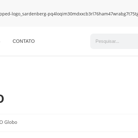
S
CONTATO
o
 O Globo