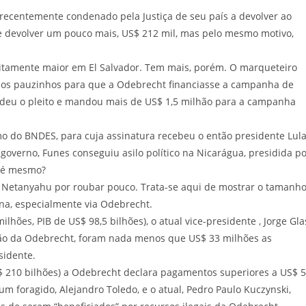
ecentemente condenado pela Justiça de seu país a devolver ao
ue devolver um pouco mais, US$ 212 mil, mas pelo mesmo motivo,
itamente maior em El Salvador. Tem mais, porém. O marqueteiro
m os pauzinhos para que a Odebrecht financiasse a campanha de
ndeu o pleito e mandou mais de US$ 1,5 milhão para a campanha
do BNDES, para cuja assinatura recebeu o então presidente Lula
governo, Funes conseguiu asilo político na Nicarágua, presidida p
o é mesmo?
Netanyahu por roubar pouco. Trata-se aqui de mostrar o tamanh
ina, especialmente via Odebrecht.
s, PIB de US$ 98,5 bilhões), o atual vice-presidente , Jorge Gla
ção da Odebrecht, foram nada menos que US$ 33 milhões as
sidente.
10 bilhões) a Odebrecht declara pagamentos superiores a US$ 
m foragido, Alejandro Toledo, e o atual, Pedro Paulo Kuczynski,