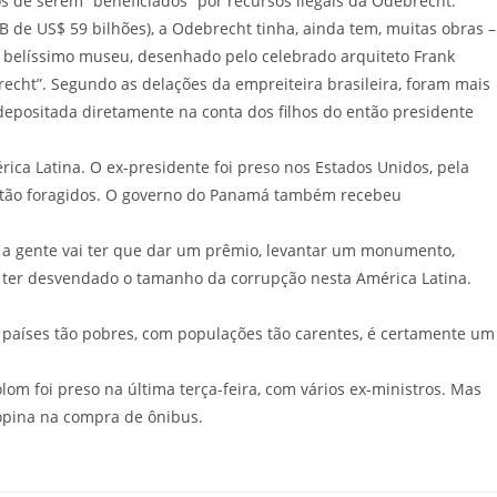
 de serem “beneficiados” por recursos ilegais da Odebrecht.
 US$ 59 bilhões), a Odebrecht tinha, ainda tem, muitas obras –
m belíssimo museu, desenhado pelo celebrado arquiteto Frank
echt”. Segundo as delações da empreiteira brasileira, foram mais
depositada diretamente na conta dos filhos do então presidente
 Latina. O ex-presidente foi preso nos Estados Unidos, pela
 estão foragidos. O governo do Panamá também recebeu
 gente vai ter que dar um prêmio, levantar um monumento,
 ter desvendado o tamanho da corrupção nesta América Latina.
íses tão pobres, com populações tão carentes, é certamente um
foi preso na última terça-feira, com vários ex-ministros. Mas
ropina na compra de ônibus.