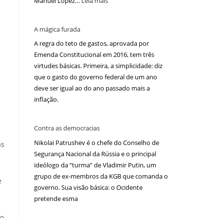
Manuel López…
Leia mais
A mágica furada
A regra do teto de gastos, aprovada por
Emenda Constitucional em 2016, tem três
virtudes básicas. Primeira, a simplicidade: diz
que o gasto do governo federal de um ano
deve ser igual ao do ano passado mais a
inflação.
Contra as democracias
Nikolai Patrushev é o chefe do Conselho de
as
Segurança Nacional da Rússia e o principal
ideólogo da “turma” de Vladimir Putin, um
grupo de ex-membros da KGB que comanda o
e
governo. Sua visão básica: o Ocidente
pretende esma
co