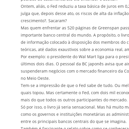
Ontem, aliás, o Fed reduziu a taxa básica de juros em 0
julga que, depois desse ato, os riscos de alta da infla
crescimento?. Sacaram?
Mas quem enfrentar as 520 páginas de Greenspan pass
importante banco central do mundo. A propósito, o livr
de informação colocado à disposição dos membros do com
teóricas, até dados exaustivos sobre a economia real, a
Por exemplo: o presidente do Wal Mart liga para o pre
últimos dois dias. O pessoal da BC japonês avisa que 
suspenderam negócios com o mercado financeiro da Coré
no Meio Oeste.
Tem-se a impressão de que o Fed sabe de tudo. Ou melh
quais topou. Mas certamente o Fed, com dois mil economi
mais do que todos os outros participantes do mercado.
Só por isso, o livro já seria sensacional. Mas há muito 
como os governos e instituições monetárias as adminis
entre os principais bancos centrais do que se imagina.
Também é fascinante o relato sobre como se conheceram