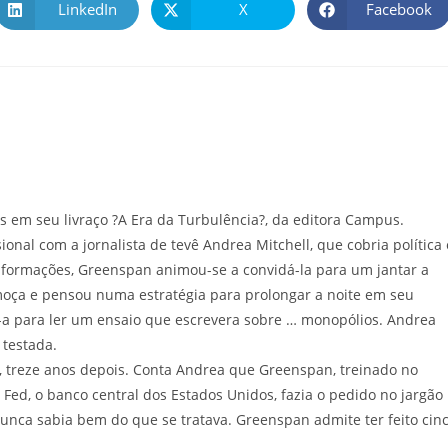
LinkedIn
X
Facebook
as em seu livraço ?A Era da Turbulência?, da editora Campus.
onal com a jornalista de tevê Andrea Mitchell, que cobria política 
nformações, Greenspan animou-se a convidá-la para um jantar a
 moça e pensou numa estratégia para prolongar a noite em seu
-a para ler um ensaio que escrevera sobre … monopólios. Andrea
 testada.
 treze anos depois. Conta Andrea que Greenspan, treinado no
Fed, o banco central dos Estados Unidos, fazia o pedido no jargão
unca sabia bem do que se tratava. Greenspan admite ter feito cin