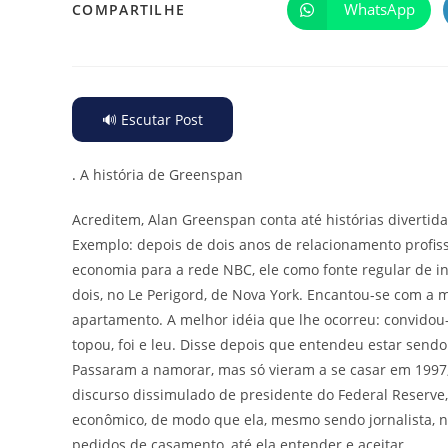
WhatsApp
COMPARTILHE
🔊 Escutar Post
.
A história de Greenspan
Acreditem, Alan Greenspan conta até histórias divertid
Exemplo: depois de dois anos de relacionamento profissi
economia para a rede NBC, ele como fonte regular de i
dois, no Le Perigord, de Nova York. Encantou-se com a
apartamento. A melhor idéia que lhe ocorreu: convidou
topou, foi e leu. Disse depois que entendeu estar sendo
Passaram a namorar, mas só vieram a se casar em 1997,
discurso dissimulado de presidente do Federal Reserve, 
econômico, de modo que ela, mesmo sendo jornalista, n
pedidos de casamento, até ela entender e aceitar.