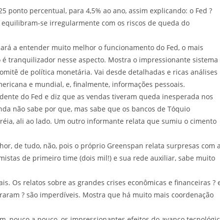
,25 ponto percentual, para 4,5% ao ano, assim explicando: o Fed ?
ção equilibram-se irregularmente com os riscos de queda do
ará a entender muito melhor o funcionamento do Fed, o mais
o é tranquilizador nesse aspecto. Mostra o impressionante sistema
itê de política monetária. Vai desde detalhadas e ricas análises
mericana e mundial, e, finalmente, informações pessoais.
sidente do Fed e diz que as vendas tiveram queda inesperada nos
ainda não sabe por que, mas sabe que os bancos de Tóquio
ia, ali ao lado. Um outro informante relata que sumiu o cimento
or, de tudo, não, pois o próprio Greenspan relata surpresas com 
stas de primeiro time (dois mil!) e sua rede auxiliar, sabe muito
mais. Os relatos sobre as grandes crises econômicas e financeiras ? 
traram ? são imperdíveis. Mostra que há muito mais coordenação
, pouco a pouco, os impressionantes efeitos do avanço tecnológi