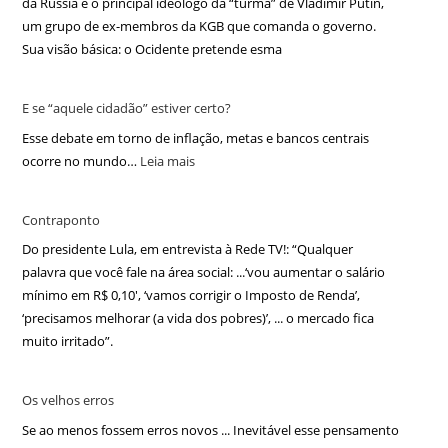
da Rússia e o principal ideólogo da “turma” de Vladimir Putin,
um grupo de ex-membros da KGB que comanda o governo.
Sua visão básica: o Ocidente pretende esma
E se “aquele cidadão” estiver certo?
Esse debate em torno de inflação, metas e bancos centrais
ocorre no mundo…
Leia mais
Contraponto
Do presidente Lula, em entrevista à Rede TV!: “Qualquer
palavra que você fale na área social: ...‘vou aumentar o salário
mínimo em R$ 0,10′, ‘vamos corrigir o Imposto de Renda’,
‘precisamos melhorar (a vida dos pobres)’, ... o mercado fica
muito irritado”.
Os velhos erros
Se ao menos fossem erros novos ... Inevitável esse pensamento